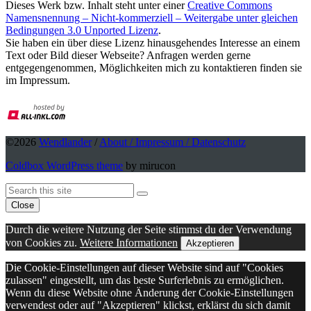
Dieses Werk bzw. Inhalt steht unter einer
Creative Commons
Namensnennung – Nicht-kommerziell – Weitergabe unter gleichen
Bedingungen 3.0 Unported Lizenz
.
Sie haben ein über diese Lizenz hinausgehendes Interesse an einem
Text oder Bild dieser Webseite? Anfragen werden gerne
entgegengenommen, Möglichkeiten mich zu kontaktieren finden sie
im Impressum.
©2026
Wendlander
/
About / Impressum / Datenschutz
Coldbox WordPress theme
by mirucon
Back
Search
Search
To
Close
Top
Durch die weitere Nutzung der Seite stimmst du der Verwendung
von Cookies zu.
Weitere Informationen
Akzeptieren
Die Cookie-Einstellungen auf dieser Website sind auf "Cookies
zulassen" eingestellt, um das beste Surferlebnis zu ermöglichen.
Wenn du diese Website ohne Änderung der Cookie-Einstellungen
verwendest oder auf "Akzeptieren" klickst, erklärst du sich damit