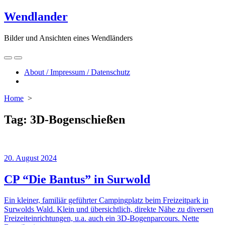
Skip
Wendlander
to
content
Bilder und Ansichten eines Wendländers
Search
Menu
Toggle
About / Impressum / Datenschutz
Close
menu
Home
>
Tag:
3D-Bogenschießen
20. August 2024
CP “Die Bantus” in Surwold
Ein kleiner, familiär geführter Campingplatz beim Freizeitpark in
Surwolds Wald. Klein und übersichtlich, direkte Nähe zu diversen
Freizeiteinrichtungen, u.a. auch ein 3D-Bogenparcours. Nette