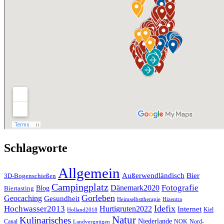
Schlagworte
Allgemein
Außerwendländisch
Bier
3D-Bogenschießen
Campingplatz
Fotografie
Dänemark2020
Blog
Biertasting
Gorleben
Geocaching
Gesundheit
Heimselbsttherapie
Hizentra
Idefix
Hochwasser2013
Hurtigruten2022
Internet
Kiel
Holland2018
Natur
Kulinarisches
Niederlande
Canal
NOK
Nord-
Landvergnügen