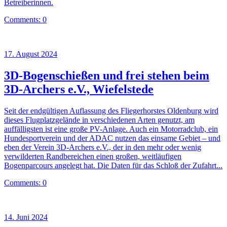
Betreiberinnen.
Comments: 0
17. August 2024
3D-Bogenschießen und frei stehen beim
3D-Archers e.V., Wiefelstede
Seit der endgültigen Auflassung des Fliegerhorstes Oldenburg wird
dieses Flugplatzgelände in verschiedenen Arten genutzt, am
auffälligsten ist eine große PV-Anlage. Auch ein Motorradclub, ein
Hundesportverein und der ADAC nutzen das einsame Gebiet – und
eben der Verein 3D-Archers e.V., der in den mehr oder wenig
verwilderten Randbereichen einen großen, weitläufigen
Bogenparcours angelegt hat. Die Daten für das Schloß der Zufahrt...
Comments: 0
14. Juni 2024