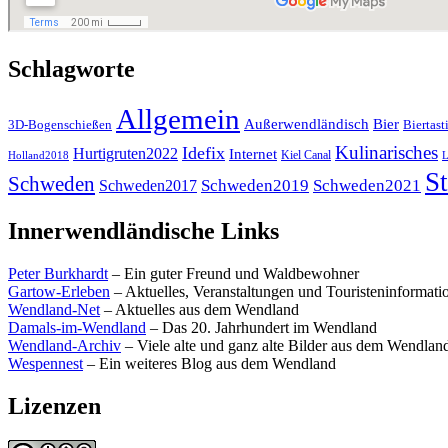
Schlagworte
Allgemein
Außerwendländisch
Bier
Biertast
3D-Bogenschießen
Kulinarisches
Idefix
Hurtigruten2022
Internet
Kiel Canal
Holland2018
L
St
Schweden
Schweden2019
Schweden2021
Schweden2017
Innerwendländische Links
Peter Burkhardt
– Ein guter Freund und Waldbewohner
Gartow-Erleben
– Aktuelles, Veranstaltungen und Touristeninformat
Wendland-Net
– Aktuelles aus dem Wendland
Damals-im-Wendland
– Das 20. Jahrhundert im Wendland
Wendland-Archiv
– Viele alte und ganz alte Bilder aus dem Wendlan
Wespennest
– Ein weiteres Blog aus dem Wendland
Lizenzen