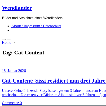
Skip
Wendlander
to
content
Bilder und Ansichten eines Wendländers
About / Impressum / Datenschutz
Close
menu
Search
Menu
Home
>
Toggle
Tag:
Cat-Content
18. Januar 2026
Cat-Content: Sissi residiert nun drei Jahre
Unsere kleine Prinzessin Sissy ist seit gestern 3 Jahre in unserem Ha
wechseln… Die ersten vier Bilder im Album sind vor 3 Jahren aufge
Comments: 0