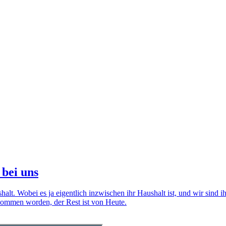
 bei uns
ushalt. Wobei es ja eigentlich inzwischen ihr Haushalt ist, und wir sin
nommen worden, der Rest ist von Heute.