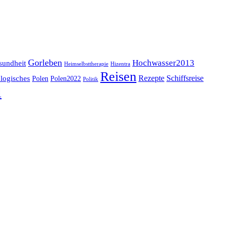
Gorleben
Hochwasser2013
sundheit
Heimselbsttherapie
Hizentra
Reisen
logisches
Rezepte
Schiffsreise
Polen
Polen2022
Politik
l