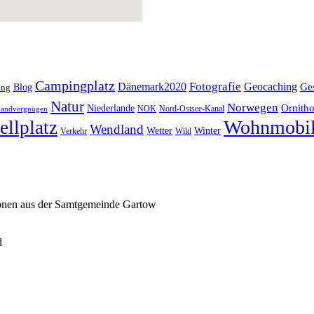
Campingplatz
Fotografie
Dänemark2020
Geocaching
Blog
Ge
ing
Natur
Norwegen
Ornitho
Niederlande
NOK
Nord-Ostsee-Kanal
andvergnügen
Wohnmobi
ellplatz
Wendland
Wetter
Winter
Verkehr
Wild
ionen aus der Samtgemeinde Gartow
d