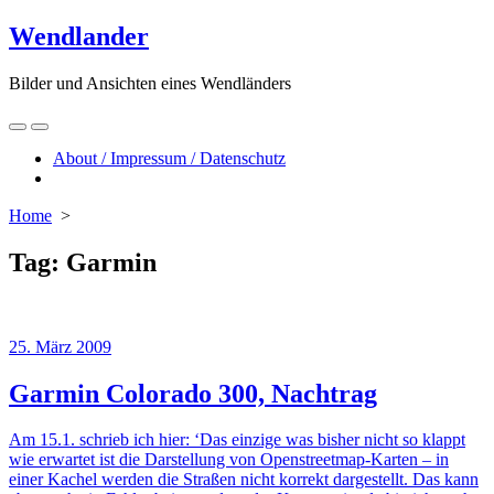
Skip
Wendlander
to
content
Bilder und Ansichten eines Wendländers
Search
Menu
Toggle
About / Impressum / Datenschutz
Close
menu
Home
>
Tag:
Garmin
25. März 2009
Garmin Colorado 300, Nachtrag
Am 15.1. schrieb ich hier: ‘Das einzige was bisher nicht so klappt
wie erwartet ist die Darstellung von Openstreetmap-Karten – in
einer Kachel werden die Straßen nicht korrekt dargestellt. Das kann