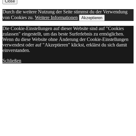
Close
Top
Durch die weitere Nutzung der Seite stimmst du der Verwendung
von Cookies zu.
Weitere Informationen
Akzeptieren
Die Cookie-Einstellungen auf dieser Website sind auf "Cookies
zulassen" eingestellt, um das beste Surferlebnis zu ermöglichen.
Wenn du diese Website ohne Änderung der Cookie-Einstellungen
verwendest oder auf "Akzeptieren" klickst, erklärst du sich damit
einverstanden.
Schließen