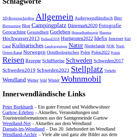
Schlagworte
Allgemein
Außerwendländisch
Bier
3D-Bogenschießen
Campingplatz
Fotografie
Dänemark2020
Blog
Biertasting
Gorleben
Geocaching
Gesundheit
Heimselbsttherapie
Hizentra
Idefix
Hochwasser2013
Hurtigruten2022
Internet
Kiel
Holland2018
Natur
Kulinarisches
Niederlande
Canal
NOK
Nord-
Landvergnügen
Norwegen
Ornithologisches
Polen
Polen2022
Ostsee-Kanal
Politik
Reisen
Schweden
Rezepte
Schiffsreise
Schweden2017
Stellplatz
Schweden2019
Schweden2021
Verkehr
Wohnmobil
Wendland
Wetter
Winter
Wild
Innerwendländische Links
Peter Burkhardt
– Ein guter Freund und Waldbewohner
Gartow-Erleben
– Aktuelles, Veranstaltungen und
Touristeninformationen aus der Samtgemeinde Gartow
Wendland-Net
– Aktuelles aus dem Wendland
Damals-im-Wendland
– Das 20. Jahrhundert im Wendland
Wendland-Archiv
– Viele alte und ganz alte Bilder aus dem