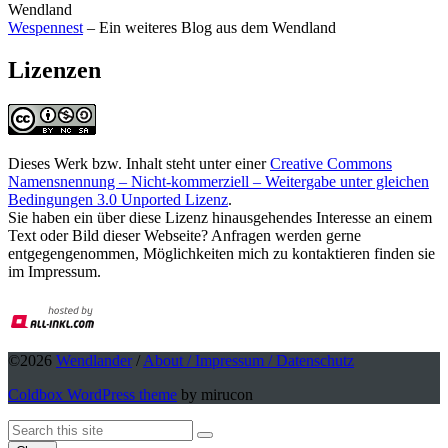
Wendland
Wespennest
– Ein weiteres Blog aus dem Wendland
Lizenzen
Dieses Werk bzw. Inhalt steht unter einer
Creative Commons
Namensnennung – Nicht-kommerziell – Weitergabe unter gleichen
Bedingungen 3.0 Unported Lizenz
.
Sie haben ein über diese Lizenz hinausgehendes Interesse an einem
Text oder Bild dieser Webseite? Anfragen werden gerne
entgegengenommen, Möglichkeiten mich zu kontaktieren finden sie
im Impressum.
©2026
Wendlander
/
About / Impressum / Datenschutz
Coldbox WordPress theme
by mirucon
Back
Search
Search
To