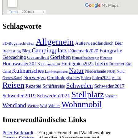
Schlagworte
Allgemein
Außerwendländisch
Bier
3D-Bogenschießen
Campingplatz
Fotografie
Dänemark2020
Blog
Biertasting
Gorleben
Geocaching
Gesundheit
Heimselbsttherapie
Hizentra
Idefix
Hochwasser2013
Hurtigruten2022
Internet
Kiel
Holland2018
Natur
Kulinarisches
Niederlande
Canal
NOK
Nord-
Landvergnügen
Norwegen
Ornithologisches
Polen
Polen2022
Ostsee-Kanal
Politik
Reisen
Schweden
Rezepte
Schiffsreise
Schweden2017
Stellplatz
Schweden2019
Schweden2021
Verkehr
Wohnmobil
Wendland
Wetter
Winter
Wild
Innerwendländische Links
Peter Burkhardt
– Ein guter Freund und Waldbewohner