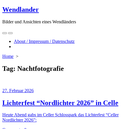
Skip
Wendlander
to
content
Bilder und Ansichten eines Wendländers
Search
Menu
Toggle
About / Impressum / Datenschutz
Close
menu
Home
>
Tag:
Nachtfotografie
27. Februar 2026
Lichterfest “Nordlichter 2026” in Celle
Heute Abend gabs im Celler Schlosspark das Lichterfest “Celler
Nordlichter 2026”: