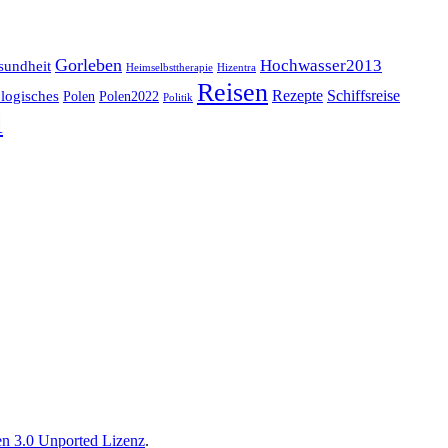
Gorleben
Hochwasser2013
sundheit
Heimselbsttherapie
Hizentra
Reisen
logisches
Rezepte
Schiffsreise
Polen
Polen2022
Politik
l
n 3.0 Unported Lizenz
.