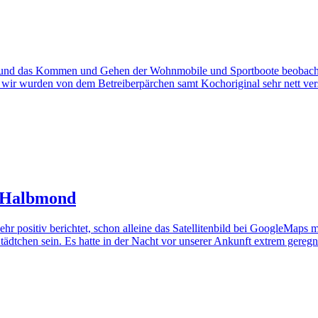
und das Kommen und Gehen der Wohnmobile und Sportboote beobachte
 wir wurden von dem Betreiberpärchen samt Kochoriginal sehr nett ver
m Halbmond
positiv berichtet, schon alleine das Satellitenbild bei GoogleMaps mac
tädtchen sein. Es hatte in der Nacht vor unserer Ankunft extrem geregn