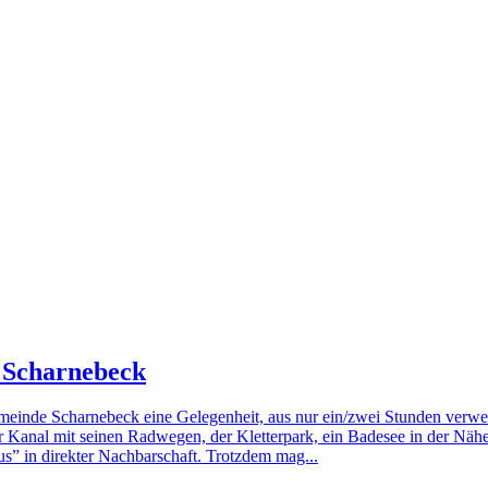
 Scharnebeck
meinde Scharnebeck eine Gelegenheit, aus nur ein/zwei Stunden verwei
 Kanal mit seinen Radwegen, der Kletterpark, ein Badesee in der Nähe,
us” in direkter Nachbarschaft. Trotzdem mag...