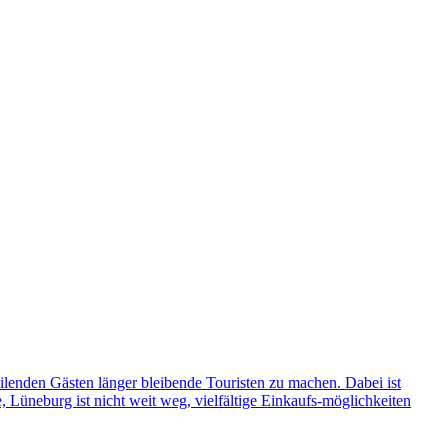
lenden Gästen länger bleibende Touristen zu machen. Dabei ist
 Lüneburg ist nicht weit weg, vielfältige Einkaufs-möglichkeiten