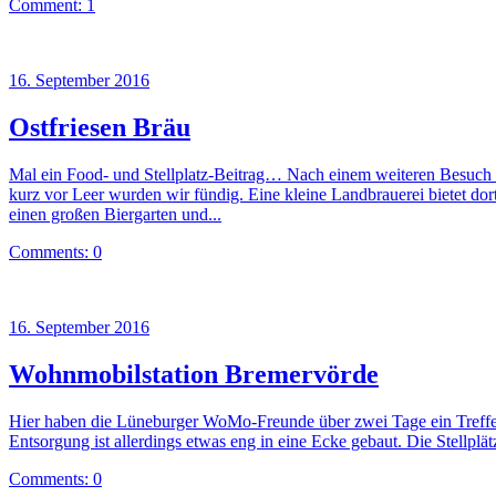
Comment: 1
16. September 2016
Ostfriesen Bräu
Mal ein Food- und Stellplatz-Beitrag… Nach einem weiteren Besuch d
kurz vor Leer wurden wir fündig. Eine kleine Landbrauerei bietet dor
einen großen Biergarten und...
Comments: 0
16. September 2016
Wohnmobilstation Bremervörde
Hier haben die Lüneburger WoMo-Freunde über zwei Tage ein Treffen ve
Entsorgung ist allerdings etwas eng in eine Ecke gebaut. Die Stellplät
Comments: 0