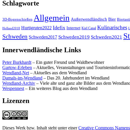
Schlagworte
Allgemein
Außerwendländisch
Bier
Biertast
3D-Bogenschießen
Kulinarisches
Idefix
Hurtigruten2022
Internet
Kiel Canal
Holland2018
L
St
Schweden
Schweden2019
Schweden2021
Schweden2017
Innerwendländische Links
Peter Burkhardt
– Ein guter Freund und Waldbewohner
Gartow-Erleben
– Aktuelles, Veranstaltungen und Touristeninformat
Wendland-Net
– Aktuelles aus dem Wendland
Damals-im-Wendland
– Das 20. Jahrhundert im Wendland
Wendland-Archiv
– Viele alte und ganz alte Bilder aus dem Wendlan
Wespennest
– Ein weiteres Blog aus dem Wendland
Lizenzen
Dieses Werk bzw. Inhalt steht unter einer
Creative Commons Namensne