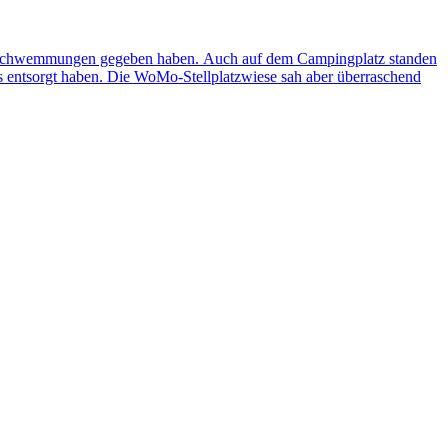
 Überschwemmungen gegeben haben. Auch auf dem Campingplatz standen
es entsorgt haben. Die WoMo-Stellplatzwiese sah aber überraschend