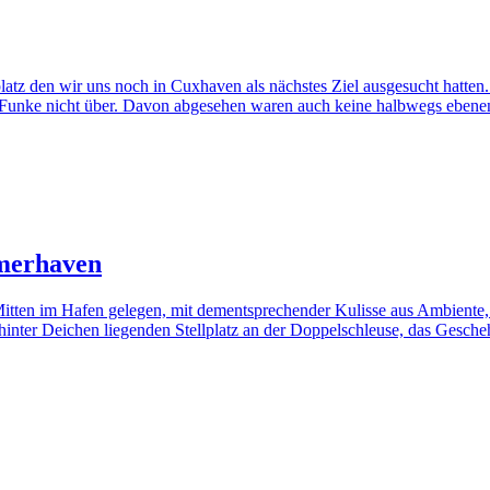
lplatz den wir uns noch in Cuxhaven als nächstes Ziel ausgesucht hatten
er Funke nicht über. Davon abgesehen waren auch keine halbwegs ebene
emerhaven
n: Mitten im Hafen gelegen, mit dementsprechender Kulisse aus Ambient
f hinter Deichen liegenden Stellplatz an der Doppelschleuse, das Ges