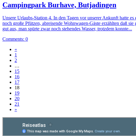
Campingpark Burhave, Butjadingen
Unsere Urlaubs-Station 4. In den Tagen vor unserer Ankunft hatte 
noch große Pfützen, abreisende Wohnwagen-Gäste erzählten daß sie ge
gut aus, man spürte zwar noch stehendes Wasser, trotzdem konnte...
Comments: 0
Seitennummerierung
«
1
der
2
Beiträge
…
15
16
17
18
19
20
21
»