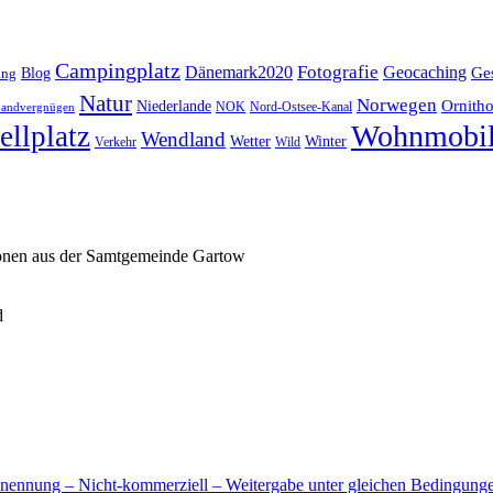
Campingplatz
Fotografie
Dänemark2020
Geocaching
Blog
Ge
ing
Natur
Norwegen
Ornitho
Niederlande
NOK
Nord-Ostsee-Kanal
andvergnügen
Wohnmobi
ellplatz
Wendland
Wetter
Winter
Verkehr
Wild
ionen aus der Samtgemeinde Gartow
d
nnung – Nicht-kommerziell – Weitergabe unter gleichen Bedingunge