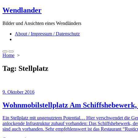
Skip
Wendlander
to
content
Bilder und Ansichten eines Wendländers
About / Impressum / Datenschutz
Close
menu
Search
Menu
Home
>
Toggle
Tag:
Stellplatz
9. Oktober 2016
Wohnmobilstellplatz Am Schiffshebewerk,
Ein Stellplatz mit ungenutztem Potential… Hier verschwendet die Ge
anlockende Infrastruktur zuhauf vorhanden: Das Schiffshebewerk, der
sind auch vorhanden. Sehr empfehlenswert ist das Restaurant “Rustic