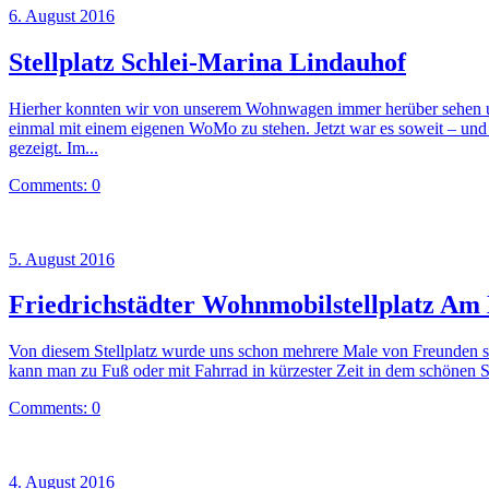
6. August 2016
Stellplatz Schlei-Marina Lindauhof
Hierher konnten wir von unserem Wohnwagen immer herüber sehen 
einmal mit einem eigenen WoMo zu stehen. Jetzt war es soweit – und
gezeigt. Im...
Comments: 0
5. August 2016
Friedrichstädter Wohnmobilstellplatz A
Von diesem Stellplatz wurde uns schon mehrere Male von Freunden sehr 
kann man zu Fuß oder mit Fahrrad in kürzester Zeit in dem schönen S
Comments: 0
4. August 2016