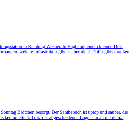
tungsstation in Richtung Weener. In Bagband, einem kleinen Dorf
handen, weitere Infrastruktur gibt es aber nicht. Dafür gibts draußen
Sonntag Brötchen besorgt. Der Sanibereich ist tiptop und sauber, die
 Hecken unterteilt. Trotz der abgeschiedenen Lage ist man mit dem...