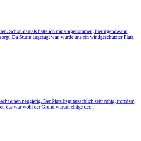
n. Schon damals hatte ich mir vorgenommen, hier irgendwann
sorgt. Da Sturm angesagt war, wurde uns ein windgeschützter Platz
ht einen neugierig. Der Platz liegt tatsächlich sehr ruhig, trotzdem
et, das war wohl der Grund warum einige der...