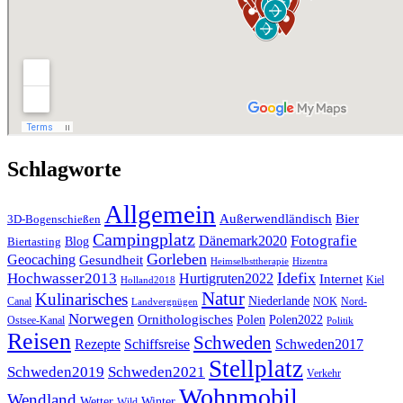
Schlagworte
Allgemein
Außerwendländisch
Bier
3D-Bogenschießen
Campingplatz
Fotografie
Dänemark2020
Blog
Biertasting
Gorleben
Geocaching
Gesundheit
Heimselbsttherapie
Hizentra
Idefix
Hochwasser2013
Hurtigruten2022
Internet
Kiel
Holland2018
Natur
Kulinarisches
Niederlande
Canal
NOK
Nord-
Landvergnügen
Norwegen
Ornithologisches
Polen
Polen2022
Ostsee-Kanal
Politik
Reisen
Schweden
Rezepte
Schiffsreise
Schweden2017
Stellplatz
Schweden2019
Schweden2021
Verkehr
Wohnmobil
Wendland
Wetter
Winter
Wild