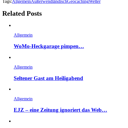
Tags:
Allgemein
Außerwendländisch
Geocaching
Wetter
Related Posts
Allgemein
WoMo-Heckgarage pimpen…
Allgemein
Seltener Gast am Heiligabend
Allgemein
EJZ – eine Zeitung ignoriert das Web…