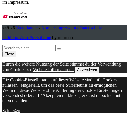
im Impressum.
©2026
Wendlander
/
About / Impressum / Datenschutz
Coldbox WordPress theme
by mirucon
Back
Search
Search
To
Close
Top
Durch die weitere Nutzung der Seite stimmst du der Verwendung
von Cookies zu.
Weitere Informationen
Akzeptieren
Die Cookie-Einstellungen auf dieser Website sind auf "Cookies
zulassen" eingestellt, um das beste Surferlebnis zu ermöglichen.
Wenn du diese Website ohne Änderung der Cookie-Einstellungen
verwendest oder auf "Akzeptieren" klickst, erklärst du sich damit
einverstanden.
Schließen