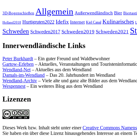
Allgemein
Außerwendländisch
Bier
Biertast
3D-Bogenschießen
Kulinarisches
Idefix
Hurtigruten2022
Internet
Kiel Canal
Holland2018
L
St
Schweden
Schweden2019
Schweden2021
Schweden2017
Innerwendländische Links
Peter Burkhardt
– Ein guter Freund und Waldbewohner
Gartow-Erleben
– Aktuelles, Veranstaltungen und Touristeninformat
Wendland-Net
– Aktuelles aus dem Wendland
Damals-im-Wendland
– Das 20. Jahrhundert im Wendland
Wendland-Archiv
– Viele alte und ganz alte Bilder aus dem Wendlan
Wespennest
– Ein weiteres Blog aus dem Wendland
Lizenzen
Dieses Werk bzw. Inhalt steht unter einer
Creative Commons Namensne
Sie haben ein über diese Lizenz hinausgehendes Interesse an einem 