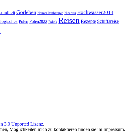
Gorleben
Hochwasser2013
sundheit
Heimselbsttherapie
Hizentra
Reisen
logisches
Rezepte
Schiffsreise
Polen
Polen2022
Politik
l
n 3.0 Unported Lizenz
.
men, Möglichkeiten mich zu kontaktieren finden sie im Impressum.