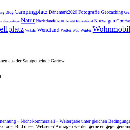
Campingplatz
Fotografie
Dänemark2020
Geocaching
Blog
Ge
ing
Natur
Norwegen
Ornitho
Niederlande
NOK
Nord-Ostsee-Kanal
andvergnügen
Wohnmobi
ellplatz
Wendland
Wetter
Winter
Verkehr
Wild
ionen aus der Samtgemeinde Gartow
d
nnung – Nicht-kommerziell – Weitergabe unter gleichen Bedingunge
Text oder Bild dieser Webseite? Anfragen werden gerne entgegengenom