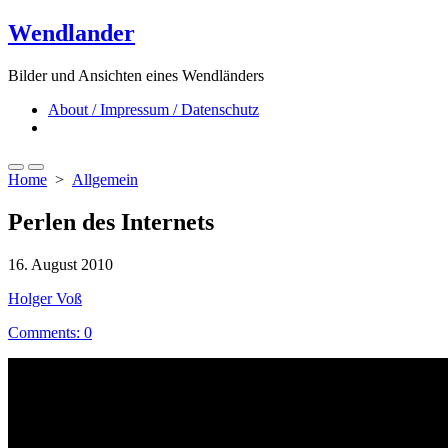
Skip
Wendlander
to
content
Bilder und Ansichten eines Wendländers
About / Impressum / Datenschutz
Close
menu
Search
Menu
Home
>
Allgemein
Toggle
Perlen des Internets
Published
16. August 2010
date
Author
Holger Voß
Comments: 0