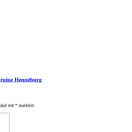
gruine Henneburg
sind mit
*
markiert