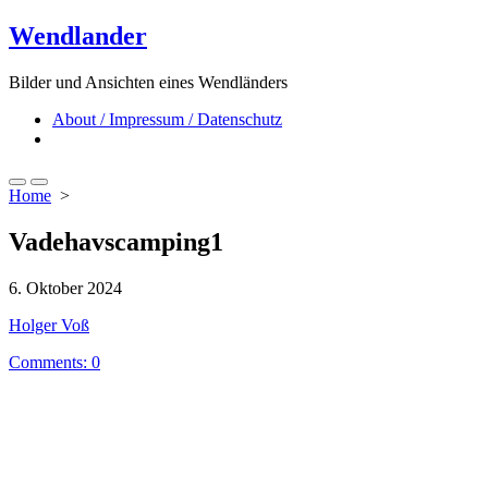
Skip
Wendlander
to
content
Bilder und Ansichten eines Wendländers
About / Impressum / Datenschutz
Close
menu
Search
Menu
Home
>
Toggle
Vadehavscamping1
Published
6. Oktober 2024
date
Author
Holger Voß
Comments: 0