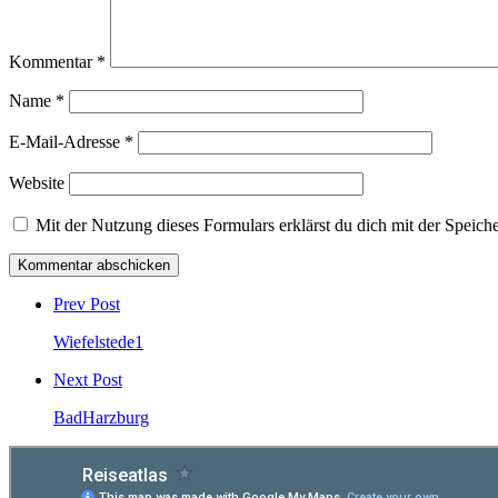
Kommentar
*
Name
*
E-Mail-Adresse
*
Website
Mit der Nutzung dieses Formulars erklärst du dich mit der Speic
Post
comment
Prev Post
Wiefelstede1
Next Post
BadHarzburg