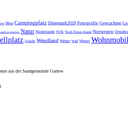
Campingplatz
Fotografie
Dänemark2020
Geocaching
Blog
Ge
ing
Natur
Norwegen
Ornitho
Niederlande
NOK
Nord-Ostsee-Kanal
andvergnügen
Wohnmobi
ellplatz
Wendland
Wetter
Winter
Verkehr
Wild
ionen aus der Samtgemeinde Gartow
d