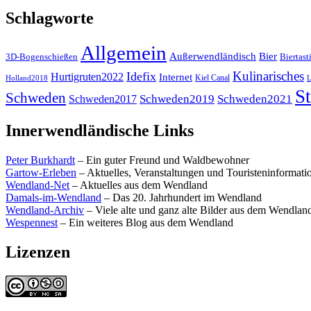
Schlagworte
Allgemein
Außerwendländisch
Bier
Biertast
3D-Bogenschießen
Kulinarisches
Idefix
Hurtigruten2022
Internet
Kiel Canal
Holland2018
L
St
Schweden
Schweden2019
Schweden2021
Schweden2017
Innerwendländische Links
Peter Burkhardt
– Ein guter Freund und Waldbewohner
Gartow-Erleben
– Aktuelles, Veranstaltungen und Touristeninformat
Wendland-Net
– Aktuelles aus dem Wendland
Damals-im-Wendland
– Das 20. Jahrhundert im Wendland
Wendland-Archiv
– Viele alte und ganz alte Bilder aus dem Wendlan
Wespennest
– Ein weiteres Blog aus dem Wendland
Lizenzen