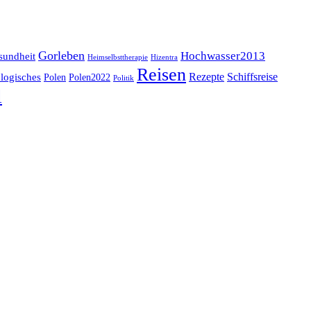
Gorleben
Hochwasser2013
sundheit
Heimselbsttherapie
Hizentra
Reisen
logisches
Rezepte
Schiffsreise
Polen
Polen2022
Politik
l