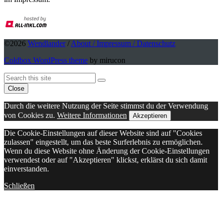
©2026
Wendlander
/
About / Impressum / Datenschutz
Coldbox WordPress theme
by mirucon
Back
Search
Search
To
Close
Top
Durch die weitere Nutzung der Seite stimmst du der Verwendung
von Cookies zu.
Weitere Informationen
Akzeptieren
Die Cookie-Einstellungen auf dieser Website sind auf "Cookies
zulassen" eingestellt, um das beste Surferlebnis zu ermöglichen.
Wenn du diese Website ohne Änderung der Cookie-Einstellungen
verwendest oder auf "Akzeptieren" klickst, erklärst du sich damit
einverstanden.
Schließen