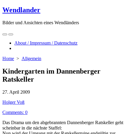
Skip
Wendlander
to
content
Bilder und Ansichten eines Wendländers
Search
Menu
Toggle
About / Impressum / Datenschutz
Close
menu
Home
>
Allgemein
Kindergarten im Dannenberger
Ratskeller
Published
27. April 2009
date
Author
Holger Voß
Comments: 0
Das Drama um den abgebrannten Dannenberger Ratskeller geht
scheinbar in die nächste Staffel:
Nun wird der Umgang mit der Ratskellerruine endgültig zur