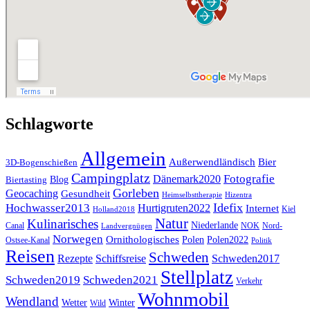
Schlagworte
Allgemein
Außerwendländisch
Bier
3D-Bogenschießen
Campingplatz
Fotografie
Dänemark2020
Blog
Biertasting
Gorleben
Geocaching
Gesundheit
Heimselbsttherapie
Hizentra
Idefix
Hochwasser2013
Hurtigruten2022
Internet
Kiel
Holland2018
Natur
Kulinarisches
Niederlande
Canal
NOK
Nord-
Landvergnügen
Norwegen
Ornithologisches
Polen
Polen2022
Ostsee-Kanal
Politik
Reisen
Schweden
Rezepte
Schiffsreise
Schweden2017
Stellplatz
Schweden2019
Schweden2021
Verkehr
Wohnmobil
Wendland
Wetter
Winter
Wild