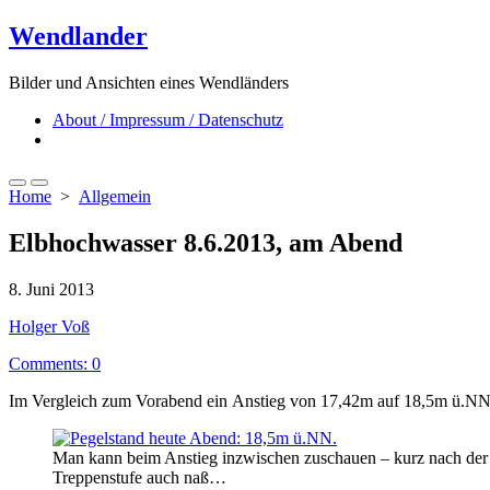
Skip
Wendlander
to
content
Bilder und Ansichten eines Wendländers
About / Impressum / Datenschutz
Close
menu
Search
Menu
Home
>
Allgemein
Toggle
Elbhochwasser 8.6.2013, am Abend
Published
8. Juni 2013
date
Author
Holger Voß
Comments: 0
Im Vergleich zum Vorabend ein Anstieg von 17,42m auf 18,5m ü.NN
Man kann beim Anstieg inzwischen zuschauen – kurz nach der
Treppenstufe auch naß…