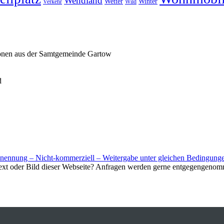
Wendland
Wetter
Winter
Verkehr
Wild
ionen aus der Samtgemeinde Gartow
d
nnung – Nicht-kommerziell – Weitergabe unter gleichen Bedingunge
Text oder Bild dieser Webseite? Anfragen werden gerne entgegengenom