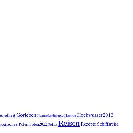
Gorleben
Hochwasser2013
sundheit
Heimselbsttherapie
Hizentra
Reisen
logisches
Rezepte
Schiffsreise
Polen
Polen2022
Politik
l