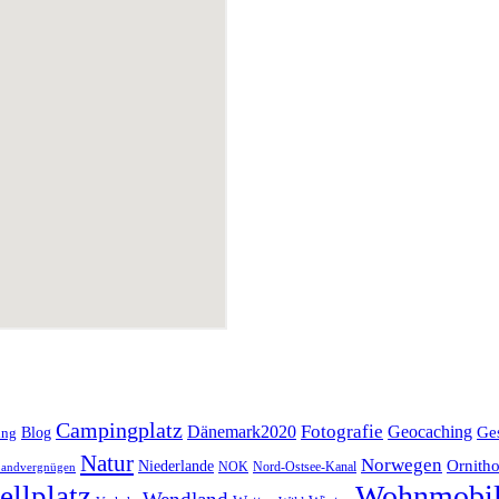
Campingplatz
Fotografie
Dänemark2020
Geocaching
Blog
Ge
ing
Natur
Norwegen
Ornitho
Niederlande
NOK
Nord-Ostsee-Kanal
andvergnügen
Wohnmobi
ellplatz