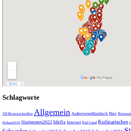
Schlagworte
Allgemein
Außerwendländisch
Bier
Biertast
3D-Bogenschießen
Kulinarisches
Idefix
Hurtigruten2022
Internet
Kiel Canal
Holland2018
L
St
Schweden