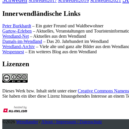
Schweden2019
Schweden2021
Schweden2017
Innerwendländische Links
Peter Burkhardt
– Ein guter Freund und Waldbewohner
Gartow-Erleben
– Aktuelles, Veranstaltungen und Touristeninformat
Wendland-Net
– Aktuelles aus dem Wendland
Damals-im-Wendland
– Das 20. Jahrhundert im Wendland
Wendland-Archiv
– Viele alte und ganz alte Bilder aus dem Wendlan
Wespennest
– Ein weiteres Blog aus dem Wendland
Lizenzen
Dieses Werk bzw. Inhalt steht unter einer
Creative Commons Namensne
Sie haben ein über diese Lizenz hinausgehendes Interesse an einem 
©2026
Wendlander
/
About / Impressum / Datenschutz