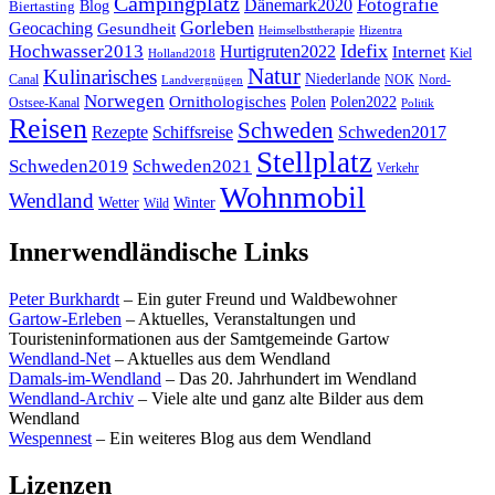
Campingplatz
Fotografie
Dänemark2020
Blog
Biertasting
Gorleben
Geocaching
Gesundheit
Heimselbsttherapie
Hizentra
Idefix
Hochwasser2013
Hurtigruten2022
Internet
Kiel
Holland2018
Natur
Kulinarisches
Niederlande
Canal
NOK
Nord-
Landvergnügen
Norwegen
Ornithologisches
Polen
Polen2022
Ostsee-Kanal
Politik
Reisen
Schweden
Rezepte
Schiffsreise
Schweden2017
Stellplatz
Schweden2019
Schweden2021
Verkehr
Wohnmobil
Wendland
Wetter
Winter
Wild
Innerwendländische Links
Peter Burkhardt
– Ein guter Freund und Waldbewohner
Gartow-Erleben
– Aktuelles, Veranstaltungen und
Touristeninformationen aus der Samtgemeinde Gartow
Wendland-Net
– Aktuelles aus dem Wendland
Damals-im-Wendland
– Das 20. Jahrhundert im Wendland
Wendland-Archiv
– Viele alte und ganz alte Bilder aus dem
Wendland
Wespennest
– Ein weiteres Blog aus dem Wendland
Lizenzen