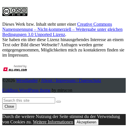
Dieses Werk bzw. Inhalt steht unter einer
Creative Commons
Namensnennung – Nicht-kommerziell – Weitergabe unter gleichen
Bedingungen 3.0 Unported Lizenz
.
Sie haben ein über diese Lizenz hinausgehendes Interesse an einem
Text oder Bild dieser Webseite? Anfragen werden gerne
entgegengenommen, Möglichkeiten mich zu kontaktieren finden sie
im Impressum.
©2026
Wendlander
/
About / Impressum / Datenschutz
Coldbox WordPress theme
by mirucon
Back
Search
Search
To
Close
Top
Durch die weitere Nutzung der Seite stimmst du der Verwendung
von Cookies zu.
Weitere Informationen
Akzeptieren