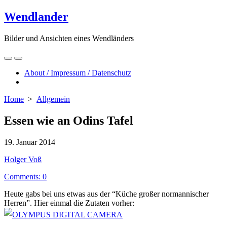
Skip
Wendlander
to
content
Bilder und Ansichten eines Wendländers
Search
Menu
Toggle
About / Impressum / Datenschutz
Close
menu
Home
>
Allgemein
Essen wie an Odins Tafel
Published
19. Januar 2014
date
Author
Holger Voß
Comments: 0
Heute gabs bei uns etwas aus der “Küche großer normannischer
Herren”. Hier einmal die Zutaten vorher: