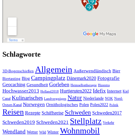
Schlagworte
Allgemein
Außerwendländisch
Bier
3D-Bogenschießen
Campingplatz
Fotografie
Dänemark2020
Blog
Biertasting
Gorleben
Geocaching
Gesundheit
Heimselbsttherapie
Hizentra
Idefix
Hochwasser2013
Hurtigruten2022
Internet
Kiel
Holland2018
Natur
Kulinarisches
Niederlande
Canal
NOK
Nord-
Landvergnügen
Norwegen
Ornithologisches
Polen
Polen2022
Ostsee-Kanal
Politik
Reisen
Schweden
Rezepte
Schiffsreise
Schweden2017
Stellplatz
Schweden2019
Schweden2021
Verkehr
Wohnmobil
Wendland
Wetter
Winter
Wild