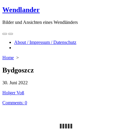
Skip
Wendlander
to
content
Bilder und Ansichten eines Wendländers
Search
Menu
Toggle
About / Impressum / Datenschutz
Close
menu
Home
>
Bydgoszcz
Published
30. Juni 2022
date
Author
Holger Voß
Comments: 0