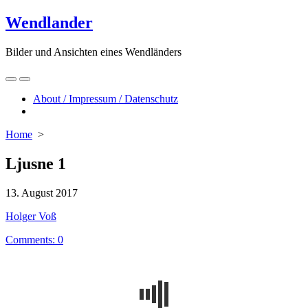
Skip
Wendlander
to
content
Bilder und Ansichten eines Wendländers
Search
Menu
Toggle
About / Impressum / Datenschutz
Close
menu
Home
>
Ljusne 1
Published
13. August 2017
date
Author
Holger Voß
Comments: 0