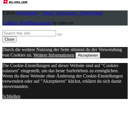
©2026
Wendlander
/
About / Impressum / Datenschutz
Coldbox WordPress theme
by mirucon
Back
Search
Search
To
Close
Top
Durch die weitere Nutzung der Seite stimmst du der Verwendung
von Cookies zu.
Weitere Informationen
Akzeptieren
Die Cookie-Einstellungen auf dieser Website sind auf "Cookies
zulassen" eingestellt, um das beste Surferlebnis zu ermöglichen.
Wenn du diese Website ohne Änderung der Cookie-Einstellungen
verwendest oder auf "Akzeptieren" klickst, erklärst du sich damit
einverstanden.
Schließen