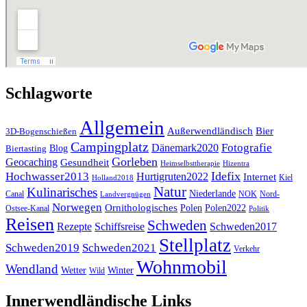
Schlagworte
Allgemein
Außerwendländisch
Bier
3D-Bogenschießen
Campingplatz
Fotografie
Dänemark2020
Blog
Biertasting
Gorleben
Geocaching
Gesundheit
Heimselbsttherapie
Hizentra
Idefix
Hochwasser2013
Hurtigruten2022
Internet
Kiel
Holland2018
Natur
Kulinarisches
Niederlande
Canal
NOK
Nord-
Landvergnügen
Norwegen
Ornithologisches
Polen
Polen2022
Ostsee-Kanal
Politik
Reisen
Schweden
Rezepte
Schiffsreise
Schweden2017
Stellplatz
Schweden2019
Schweden2021
Verkehr
Wohnmobil
Wendland
Wetter
Winter
Wild
Innerwendländische Links