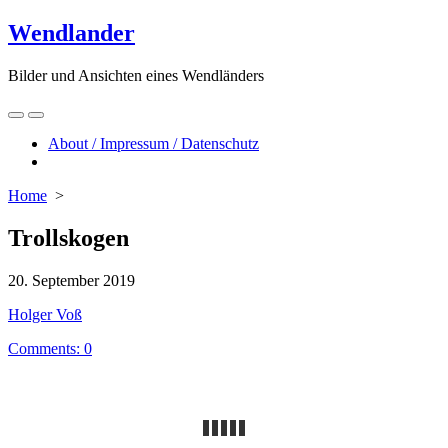
Skip
Wendlander
to
content
Bilder und Ansichten eines Wendländers
Search
Menu
Toggle
About / Impressum / Datenschutz
Close
menu
Home
>
Trollskogen
Published
20. September 2019
date
Author
Holger Voß
Comments: 0