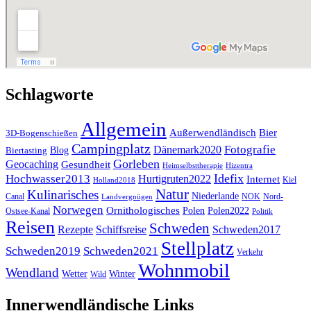
Schlagworte
Allgemein
Außerwendländisch
Bier
3D-Bogenschießen
Campingplatz
Fotografie
Dänemark2020
Blog
Biertasting
Gorleben
Geocaching
Gesundheit
Heimselbsttherapie
Hizentra
Idefix
Hochwasser2013
Hurtigruten2022
Internet
Kiel
Holland2018
Natur
Kulinarisches
Niederlande
Canal
NOK
Nord-
Landvergnügen
Norwegen
Ornithologisches
Polen
Polen2022
Ostsee-Kanal
Politik
Reisen
Schweden
Rezepte
Schiffsreise
Schweden2017
Stellplatz
Schweden2019
Schweden2021
Verkehr
Wohnmobil
Wendland
Wetter
Winter
Wild
Innerwendländische Links