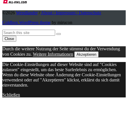
©2026
Wendlander
/
About / Impressum / Datenschutz
Coldbox WordPress theme
by mirucon
Back
Search
Search
To
Close
Top
Durch die weitere Nutzung der Seite stimmst du der Verwendung
von Cookies zu.
Weitere Informationen
Akzeptieren
Die Cookie-Einstellungen auf dieser Website sind auf "Cookies
zulassen" eingestellt, um das beste Surferlebnis zu ermöglichen.
Wenn du diese Website ohne Änderung der Cookie-Einstellungen
verwendest oder auf "Akzeptieren" klickst, erklärst du sich damit
einverstanden.
Schließen