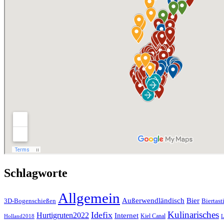
Schlagworte
Allgemein
Außerwendländisch
Bier
Biertast
3D-Bogenschießen
Kulinarisches
Idefix
Hurtigruten2022
Internet
Kiel Canal
Holland2018
L