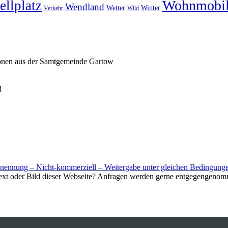
Wohnmobi
ellplatz
Wendland
Wetter
Winter
Verkehr
Wild
ionen aus der Samtgemeinde Gartow
d
nnung – Nicht-kommerziell – Weitergabe unter gleichen Bedingunge
Text oder Bild dieser Webseite? Anfragen werden gerne entgegengenom