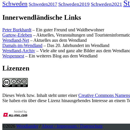
St
Schweden
Schweden2019
Schweden2021
Schweden2017
Innerwendländische Links
Peter Burkhardt
– Ein guter Freund und Waldbewohner
Gartow-Erleben
– Aktuelles, Veranstaltungen und Touristeninformat
Wendland-Net
– Aktuelles aus dem Wendland
Damals-im-Wendland
– Das 20. Jahrhundert im Wendland
Wendland-Archiv
– Viele alte und ganz alte Bilder aus dem Wendlan
Wespennest
– Ein weiteres Blog aus dem Wendland
Lizenzen
Dieses Werk bzw. Inhalt steht unter einer
Creative Commons Namensne
Sie haben ein über diese Lizenz hinausgehendes Interesse an einem 
©2026
Wendlander
/
About / Impressum / Datenschutz