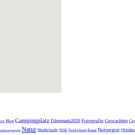
Campingplatz
Fotografie
Dänemark2020
Geocaching
Blog
Ge
ing
Natur
Norwegen
Ornitho
Niederlande
NOK
Nord-Ostsee-Kanal
andvergnügen