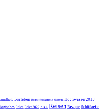
Gorleben
Hochwasser2013
sundheit
Heimselbsttherapie
Hizentra
Reisen
logisches
Rezepte
Schiffsreise
Polen
Polen2022
Politik