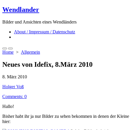
Skip
Wendlander
to
content
Bilder und Ansichten eines Wendländers
About / Impressum / Datenschutz
Close
menu
Search
Menu
Home
>
Allgemein
Toggle
Neues von Idefix, 8.März 2010
Published
8. März 2010
date
Author
Holger Voß
Comments: 0
Hallo!
Bisher habt ihr ja nur Bilder zu sehen bekommen in denen der Kleine s
hier: