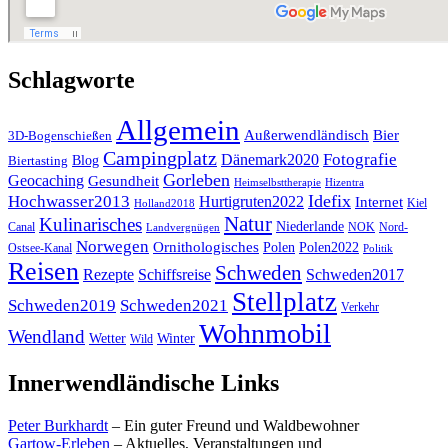
Schlagworte
Allgemein
Außerwendländisch
Bier
3D-Bogenschießen
Campingplatz
Fotografie
Dänemark2020
Blog
Biertasting
Gorleben
Geocaching
Gesundheit
Heimselbsttherapie
Hizentra
Idefix
Hochwasser2013
Hurtigruten2022
Internet
Kiel
Holland2018
Natur
Kulinarisches
Niederlande
Canal
NOK
Nord-
Landvergnügen
Norwegen
Ornithologisches
Polen
Polen2022
Ostsee-Kanal
Politik
Reisen
Schweden
Rezepte
Schiffsreise
Schweden2017
Stellplatz
Schweden2019
Schweden2021
Verkehr
Wohnmobil
Wendland
Wetter
Winter
Wild
Innerwendländische Links
Peter Burkhardt
– Ein guter Freund und Waldbewohner
Gartow-Erleben
– Aktuelles, Veranstaltungen und