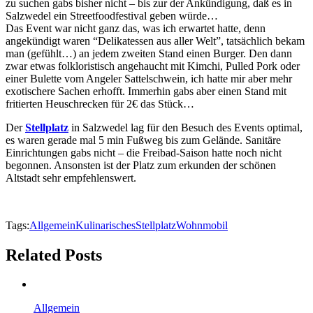
zu suchen gabs
bisher nicht – bis zur der Ankündigung, daß es in
Salzwedel ein
Streetfoodfestival geben würde…
Das Event war nicht ganz das, was ich erwartet hatte, denn
angekündigt waren “Delikatessen aus aller Welt”, tatsächlich bekam
man (gefühlt…) an jedem zweiten Stand einen Burger. Den dann
zwar etwas
folkloristisch angehaucht mit Kimchi, Pulled Pork oder
einer Bulette vom Angeler Sattelschwein, ich hatte mir aber mehr
exotischere Sachen erhofft. Immerhin gabs
aber einen Stand mit
fritierten
Heuschrecken für 2€ das Stück…
Der
Stellplatz
in Salzwedel lag für den Besuch des Events optimal,
es waren gerade mal 5 min Fußweg bis zum Gelände. Sanitäre
Einrichtungen gabs nicht – die Freibad-Saison hatte noch nicht
begonnen. Ansonsten ist der Platz zum erkunden der schönen
Altstadt sehr empfehlenswert.
Tags:
Allgemein
Kulinarisches
Stellplatz
Wohnmobil
Related Posts
Allgemein