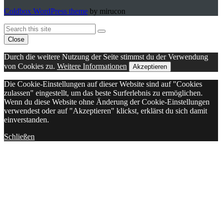
Coldbox WordPress theme
by mirucon
Back
Search
Search
To
Close
Top
Durch die weitere Nutzung der Seite stimmst du der Verwendung
von Cookies zu.
Weitere Informationen
Akzeptieren
Die Cookie-Einstellungen auf dieser Website sind auf "Cookies
zulassen" eingestellt, um das beste Surferlebnis zu ermöglichen.
Wenn du diese Website ohne Änderung der Cookie-Einstellungen
verwendest oder auf "Akzeptieren" klickst, erklärst du sich damit
einverstanden.
Schließen