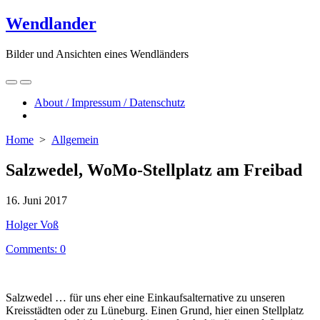
Skip
Wendlander
to
content
Bilder und Ansichten eines Wendländers
Search
Menu
Toggle
About / Impressum / Datenschutz
Close
menu
Home
>
Allgemein
Salzwedel, WoMo-Stellplatz am Freibad
Published
16. Juni 2017
date
Author
Holger Voß
Comments: 0
Salzwedel … für uns eher eine Einkaufsalternative zu unseren
Kreisstädten oder zu Lüneburg. Einen Grund, hier einen Stellplatz