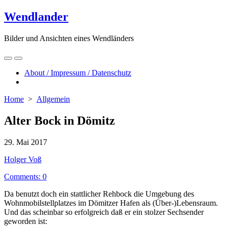
Skip
Wendlander
to
content
Bilder und Ansichten eines Wendländers
Search
Menu
Toggle
About / Impressum / Datenschutz
Close
menu
Home
>
Allgemein
Alter Bock in Dömitz
Published
29. Mai 2017
date
Author
Holger Voß
Comments: 0
Da benutzt doch ein stattlicher Rehbock die Umgebung des
Wohnmobilstellplatzes im Dömitzer Hafen als (Über-)Lebensraum.
Und das scheinbar so erfolgreich daß er ein stolzer Sechsender
geworden ist: