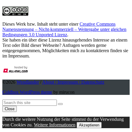
Dieses Werk bzw. Inhalt steht unter einer
Creative Commons
Namensnennung – Nicht-kommerziell – Weitergabe unter gleichen
Bedingungen 3.0 Unported Lizenz
.
Sie haben ein über diese Lizenz hinausgehendes Interesse an einem
Text oder Bild dieser Webseite? Anfragen werden gerne
entgegengenommen, Möglichkeiten mich zu kontaktieren finden sie
im Impressum.
©2026
Wendlander
/
About / Impressum / Datenschutz
Coldbox WordPress theme
by mirucon
Back
Search
Search
To
Close
Top
Durch die weitere Nutzung der Seite stimmst du der Verwendung
von Cookies zu.
Weitere Informationen
Akzeptieren