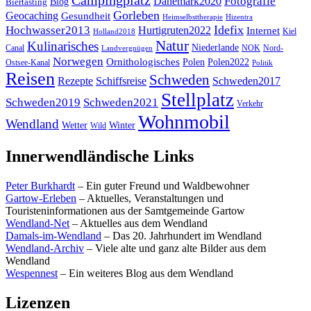
Fotografie
Dänemark2020
Blog
Biertasting
Gorleben
Geocaching
Gesundheit
Heimselbsttherapie
Hizentra
Idefix
Hochwasser2013
Hurtigruten2022
Internet
Kiel
Holland2018
Natur
Kulinarisches
Niederlande
Canal
NOK
Nord-
Landvergnügen
Norwegen
Ornithologisches
Polen
Polen2022
Ostsee-Kanal
Politik
Reisen
Schweden
Rezepte
Schiffsreise
Schweden2017
Stellplatz
Schweden2019
Schweden2021
Verkehr
Wohnmobil
Wendland
Wetter
Winter
Wild
Innerwendländische Links
Peter Burkhardt
– Ein guter Freund und Waldbewohner
Gartow-Erleben
– Aktuelles, Veranstaltungen und
Touristeninformationen aus der Samtgemeinde Gartow
Wendland-Net
– Aktuelles aus dem Wendland
Damals-im-Wendland
– Das 20. Jahrhundert im Wendland
Wendland-Archiv
– Viele alte und ganz alte Bilder aus dem
Wendland
Wespennest
– Ein weiteres Blog aus dem Wendland
Lizenzen