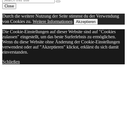
Search
To
Close
Top
Durch die weitere Nutzung der Seite stimmst du der Verwendung
von Cookies zu.
Weitere Informationen
Akzeptieren
Die Cookie-Einstellungen auf dieser Website sind auf "Cookies
zulassen" eingestellt, um das beste Surferlebnis zu ermöglichen.
Wenn du diese Website ohne Änderung der Cookie-Einstellungen
verwendest oder auf "Akzeptieren" klickst, erklärst du sich damit
einverstanden.
Schließen