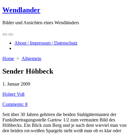
Skip
Wendlander
to
content
Bilder und Ansichten eines Wendländers
Search
Menu
Toggle
About / Impressum / Datenschutz
Close
menu
Home
>
Allgemein
Sender Höhbeck
Published
1. Januar 2009
date
Author
Holger Voß
Comments: 8
Seit über 30 Jahren gehören die beiden Stahlgittermasten der
Funkübertragungsstelle Gartow 1/2 zum vertrauten Bild des
Höhbecks. Ein Blick zum Berg und je nach dem wieviel man von
den beiden rot-weißen Spargeln sieht weiß man ob es klar oder