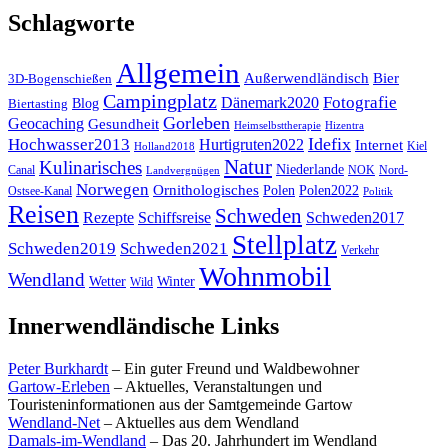
Schlagworte
Allgemein
Außerwendländisch
Bier
3D-Bogenschießen
Campingplatz
Fotografie
Dänemark2020
Blog
Biertasting
Gorleben
Geocaching
Gesundheit
Heimselbsttherapie
Hizentra
Idefix
Hochwasser2013
Hurtigruten2022
Internet
Kiel
Holland2018
Natur
Kulinarisches
Niederlande
Canal
NOK
Nord-
Landvergnügen
Norwegen
Ornithologisches
Polen
Polen2022
Ostsee-Kanal
Politik
Reisen
Schweden
Rezepte
Schiffsreise
Schweden2017
Stellplatz
Schweden2019
Schweden2021
Verkehr
Wohnmobil
Wendland
Wetter
Winter
Wild
Innerwendländische Links
Peter Burkhardt
– Ein guter Freund und Waldbewohner
Gartow-Erleben
– Aktuelles, Veranstaltungen und
Touristeninformationen aus der Samtgemeinde Gartow
Wendland-Net
– Aktuelles aus dem Wendland
Damals-im-Wendland
– Das 20. Jahrhundert im Wendland