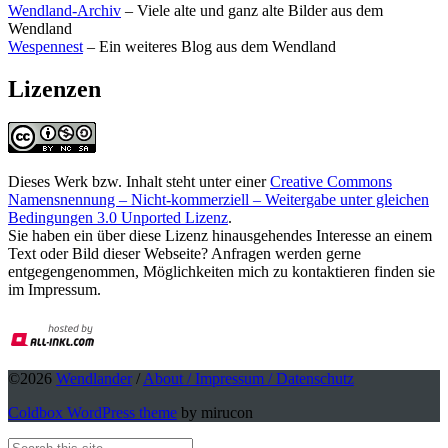
Wendland-Archiv
– Viele alte und ganz alte Bilder aus dem
Wendland
Wespennest
– Ein weiteres Blog aus dem Wendland
Lizenzen
Dieses Werk bzw. Inhalt steht unter einer
Creative Commons
Namensnennung – Nicht-kommerziell – Weitergabe unter gleichen
Bedingungen 3.0 Unported Lizenz
.
Sie haben ein über diese Lizenz hinausgehendes Interesse an einem
Text oder Bild dieser Webseite? Anfragen werden gerne
entgegengenommen, Möglichkeiten mich zu kontaktieren finden sie
im Impressum.
©2026
Wendlander
/
About / Impressum / Datenschutz
Coldbox WordPress theme
by mirucon
Back
Search