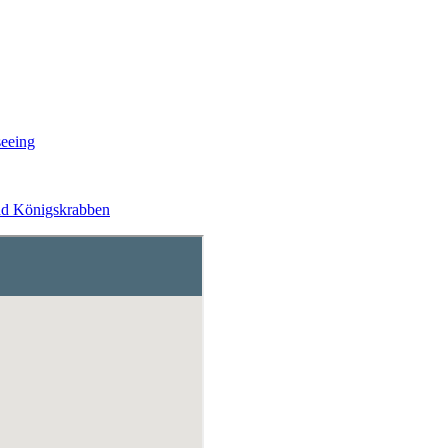
seeing
und Königskrabben