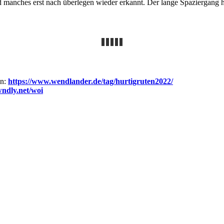
 und manches erst nach überlegen wieder erkannt. Der lange Spaziergang
n:
https://www.wendlander.de/tag/hurtigruten2022/
wndly.net/woi