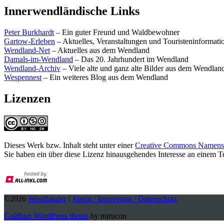
Innerwendländische Links
Peter Burkhardt
– Ein guter Freund und Waldbewohner
Gartow-Erleben
– Aktuelles, Veranstaltungen und Touristeninformat
Wendland-Net
– Aktuelles aus dem Wendland
Damals-im-Wendland
– Das 20. Jahrhundert im Wendland
Wendland-Archiv
– Viele alte und ganz alte Bilder aus dem Wendlan
Wespennest
– Ein weiteres Blog aus dem Wendland
Lizenzen
Dieses Werk bzw. Inhalt steht unter einer
Creative Commons Namensne
Sie haben ein über diese Lizenz hinausgehendes Interesse an einem 
©2026
Wendlander
/
About / Impressum / Datenschutz
Coldbox WordPress theme
by mirucon