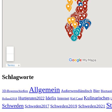
Schlagworte
Allgemein
Außerwendländisch
Bier
Biertast
3D-Bogenschießen
Kulinarisches
Idefix
Hurtigruten2022
Internet
Kiel Canal
Holland2018
L
St
Schweden
Schweden2019
Schweden2021
Schweden2017