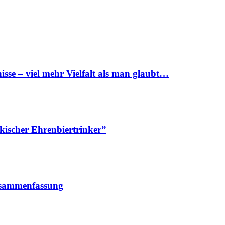
sse – viel mehr Vielfalt als man glaubt…
kischer Ehrenbiertrinker”
Zusammenfassung