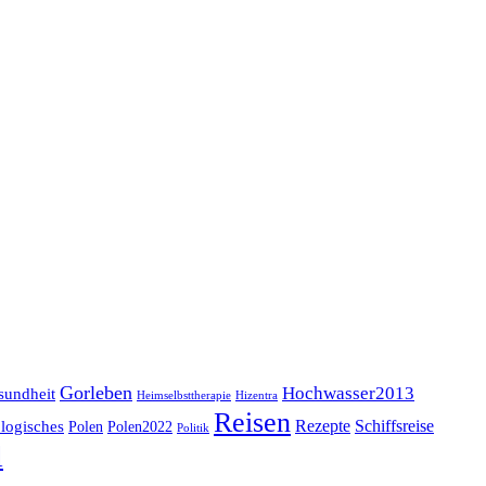
Gorleben
Hochwasser2013
sundheit
Heimselbsttherapie
Hizentra
Reisen
logisches
Rezepte
Schiffsreise
Polen
Polen2022
Politik
l