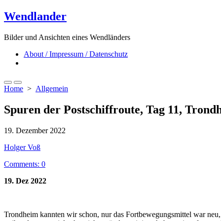
Skip
Wendlander
to
content
Bilder und Ansichten eines Wendländers
About / Impressum / Datenschutz
Close
menu
Search
Menu
Home
>
Allgemein
Toggle
Spuren der Postschiffroute, Tag 11, Trond
Published
19. Dezember 2022
date
Author
Holger Voß
Comments: 0
19. Dez 2022
Trondheim kannten wir schon, nur das Fortbewegungsmittel war neu, 