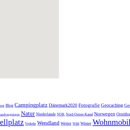
Campingplatz
Fotografie
Dänemark2020
Geocaching
Blog
Ge
ing
Natur
Norwegen
Ornitho
Niederlande
NOK
Nord-Ostsee-Kanal
andvergnügen
Wohnmobi
ellplatz
Wendland
Wetter
Winter
Verkehr
Wild