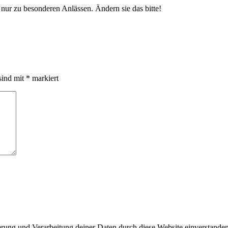
nur zu besonderen Anlässen. Ändern sie das bitte!
sind mit
*
markiert
herung und Verarbeitung deiner Daten durch diese Website einverstande