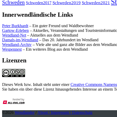
St
Schweden
Schweden2019
Schweden2021
Schweden2017
Innerwendländische Links
Peter Burkhardt
– Ein guter Freund und Waldbewohner
Gartow-Erleben
– Aktuelles, Veranstaltungen und Touristeninformat
Wendland-Net
– Aktuelles aus dem Wendland
Damals-im-Wendland
– Das 20. Jahrhundert im Wendland
Wendland-Archiv
– Viele alte und ganz alte Bilder aus dem Wendlan
Wespennest
– Ein weiteres Blog aus dem Wendland
Lizenzen
Dieses Werk bzw. Inhalt steht unter einer
Creative Commons Namensne
Sie haben ein über diese Lizenz hinausgehendes Interesse an einem 
©2026
Wendlander
/
About / Impressum / Datenschutz