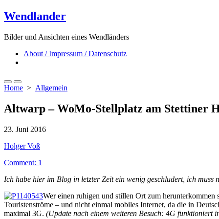
Skip
Wendlander
to
content
Bilder und Ansichten eines Wendländers
About / Impressum / Datenschutz
Close
menu
Search
Menu
Home
>
Allgemein
Toggle
Altwarp – WoMo-Stellplatz am Stettiner H
Published
23. Juni 2016
date
Author
Holger Voß
Comment: 1
Ich habe hier im Blog in letzter Zeit ein wenig geschludert, ich mus
Wer einen ruhigen und stillen Ort zum herunterkommen s
Touristenströme – und nicht einmal mobiles Internet, da die in Deut
maximal 3G.
(Update nach einem weiteren Besuch: 4G funktioniert 