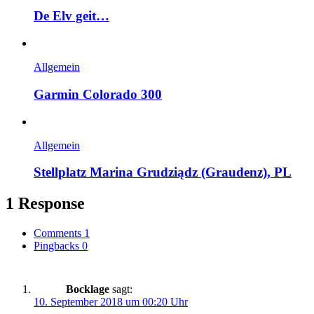
De Elv geit…
Allgemein
Garmin Colorado 300
Allgemein
Stellplatz Marina Grudziądz (Graudenz), PL
1 Response
Comments
1
Pingbacks
0
Bocklage
sagt:
10. September 2018 um 00:20 Uhr