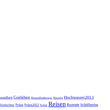
Gorleben
Hochwasser2013
sundheit
Heimselbsttherapie
Hizentra
Reisen
logisches
Rezepte
Schiffsreise
Polen
Polen2022
Politik