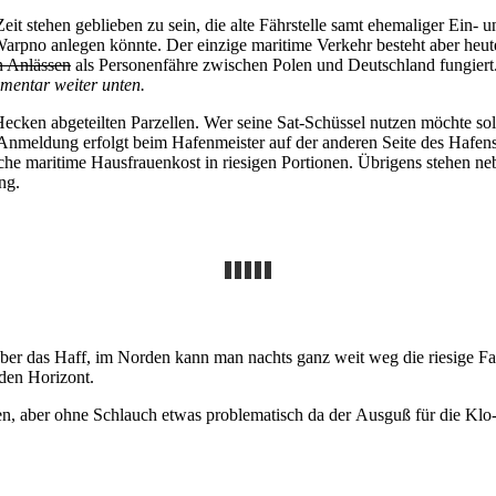
eit stehen geblieben zu sein, die alte Fährstelle samt ehemaliger Ein-
rpno anlegen könnte. Der einzige maritime Verkehr besteht aber heute 
n Anlässen
als Personenfähre zwischen Polen und Deutschland fungiert
mentar weiter unten.
cken abgeteilten Parzellen. Wer seine Sat-Schüssel nutzen möchte sollt
Anmeldung erfolgt beim Hafenmeister auf der anderen Seite des Hafens
sche maritime Hausfrauenkost in riesigen Portionen. Übrigens stehen n
ng.
über das Haff, im Norden kann man nachts ganz weit weg die riesige
 den Horizont.
en, aber ohne Schlauch etwas problematisch da der Ausguß für die Klo-K