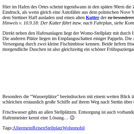
Hier im Hafen des Ortes scheint irgendwann in den späten 90ern die Z
Eindruck, als wenn gleich eine Autofähre aus dem polnischen Nove Wa
dem Stettiner Haff ausladen und einen alten
Kutter
der
zu besondere
Hinweis v. 10.9.18: Der Kutter fährt inzw. nach Fahrplan, siehe Kom
Direkt neben den Hafenanlagen liegt der Womo-Stellplatz mit durch He
Die anderen Plätze liegen im Empfangsschatten einiger Pappeln. Die 
Versorgung durch zwei kleine Fischimbisse kennen. Beide liefern fri
morgendliche Duschen ist also gleichzeitig ein schöner Frühspazierga
Besonders die “Wasserplätze” beeindrucken mit einem weiten Blick 
schleichen erstaunlich große Schiffe auf ihrem Weg nach Stettin über
Frischwasser gibts an allen Stellplätzen. Entsorgung ist auch vorhand
Hafenmeister kennt eine Lösung… 😉
Tags:
Allgemein
Reisen
Stellplatz
Wohnmobil