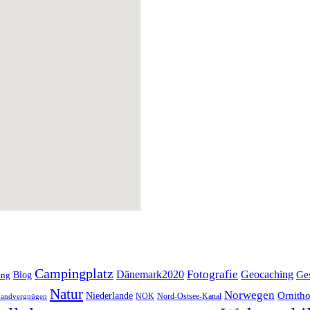
Campingplatz
Fotografie
Dänemark2020
Geocaching
Blog
Ge
ing
Natur
Norwegen
Ornitho
Niederlande
NOK
Nord-Ostsee-Kanal
andvergnügen