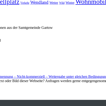
Wohnmobi
ellplatz
Wendland
Wetter
Winter
Verkehr
Wild
ionen aus der Samtgemeinde Gartow
d
nnung – Nicht-kommerziell – Weitergabe unter gleichen Bedingunge
Text oder Bild dieser Webseite? Anfragen werden gerne entgegengenom