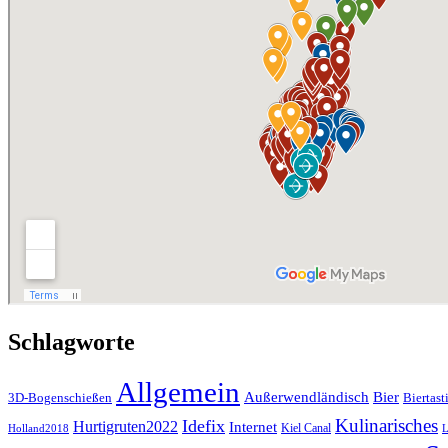
Schlagworte
Allgemein
Außerwendländisch
Bier
Biertast
3D-Bogenschießen
Kulinarisches
Idefix
Hurtigruten2022
Internet
Kiel Canal
Holland2018
L