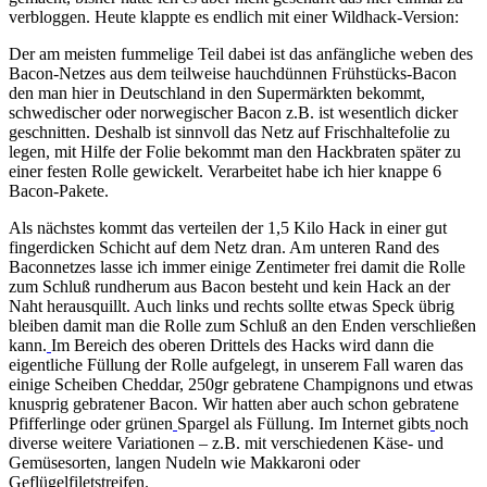
verbloggen. Heute klappte es endlich mit einer Wildhack-Version:
Der am meisten fummelige Teil dabei ist das anfängliche weben des
Bacon-Netzes aus dem teilweise hauchdünnen Frühstücks-Bacon
den man hier in Deutschland in den Supermärkten bekommt,
schwedischer oder norwegischer Bacon z.B. ist wesentlich dicker
geschnitten. Deshalb ist sinnvoll das Netz auf Frischhaltefolie zu
legen, mit Hilfe der Folie bekommt man den Hackbraten später zu
einer festen Rolle gewickelt. Verarbeitet habe ich hier knappe 6
Bacon-Pakete.
Als nächstes kommt das verteilen der 1,5 Kilo Hack in einer gut
fingerdicken Schicht auf dem Netz dran. Am unteren Rand des
Baconnetzes lasse ich immer einige Zentimeter frei damit die Rolle
zum Schluß rundherum aus Bacon besteht und kein Hack an der
Naht herausquillt. Auch links und rechts sollte etwas Speck übrig
bleiben damit man die Rolle zum Schluß an den Enden verschließen
kann.
Im Bereich des oberen Drittels des Hacks wird dann die
eigentliche Füllung der Rolle aufgelegt, in unserem Fall waren das
einige Scheiben Cheddar, 250gr
gebratene Champignons und etwas
knusprig gebratener Bacon. Wir hatten aber auch schon gebratene
Pfifferlinge oder grünen
Spargel als Füllung. Im Internet gibts
noch
diverse weitere Variationen – z.B. mit verschiedenen Käse- und
Gemüsesorten, langen Nudeln wie Makkaroni oder
Geflügelfiletstreifen.