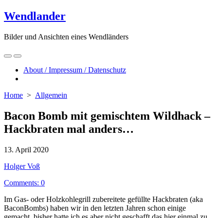
Skip
Wendlander
to
content
Bilder und Ansichten eines Wendländers
Search
Menu
Toggle
About / Impressum / Datenschutz
Close
menu
Home
>
Allgemein
Bacon Bomb mit gemischtem Wildhack –
Hackbraten mal anders…
Published
13. April 2020
date
Author
Holger Voß
Comments: 0
Im Gas- oder Holzkohlegrill zubereitete gefüllte Hackbraten (aka
BaconBombs) haben wir in den letzten Jahren schon einige
gemacht, bisher hatte ich es aber nicht geschafft das hier einmal zu