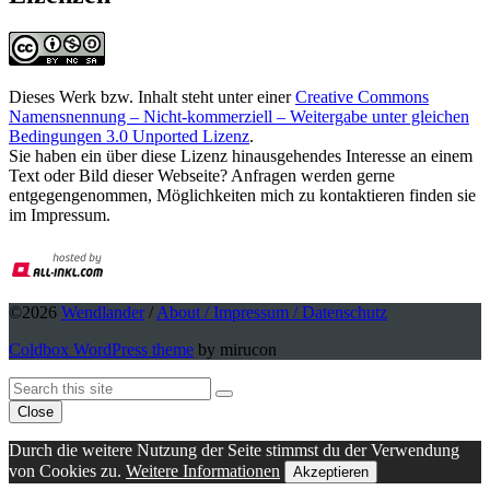
Dieses Werk bzw. Inhalt steht unter einer
Creative Commons
Namensnennung – Nicht-kommerziell – Weitergabe unter gleichen
Bedingungen 3.0 Unported Lizenz
.
Sie haben ein über diese Lizenz hinausgehendes Interesse an einem
Text oder Bild dieser Webseite? Anfragen werden gerne
entgegengenommen, Möglichkeiten mich zu kontaktieren finden sie
im Impressum.
©2026
Wendlander
/
About / Impressum / Datenschutz
Coldbox WordPress theme
by mirucon
Back
Search
Search
To
Close
Top
Durch die weitere Nutzung der Seite stimmst du der Verwendung
von Cookies zu.
Weitere Informationen
Akzeptieren