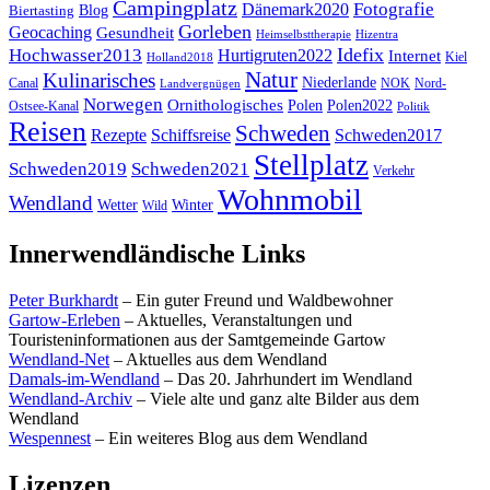
Campingplatz
Fotografie
Dänemark2020
Blog
Biertasting
Gorleben
Geocaching
Gesundheit
Heimselbsttherapie
Hizentra
Idefix
Hochwasser2013
Hurtigruten2022
Internet
Kiel
Holland2018
Natur
Kulinarisches
Niederlande
Canal
NOK
Nord-
Landvergnügen
Norwegen
Ornithologisches
Polen
Polen2022
Ostsee-Kanal
Politik
Reisen
Schweden
Rezepte
Schiffsreise
Schweden2017
Stellplatz
Schweden2019
Schweden2021
Verkehr
Wohnmobil
Wendland
Wetter
Winter
Wild
Innerwendländische Links
Peter Burkhardt
– Ein guter Freund und Waldbewohner
Gartow-Erleben
– Aktuelles, Veranstaltungen und
Touristeninformationen aus der Samtgemeinde Gartow
Wendland-Net
– Aktuelles aus dem Wendland
Damals-im-Wendland
– Das 20. Jahrhundert im Wendland
Wendland-Archiv
– Viele alte und ganz alte Bilder aus dem
Wendland
Wespennest
– Ein weiteres Blog aus dem Wendland
Lizenzen