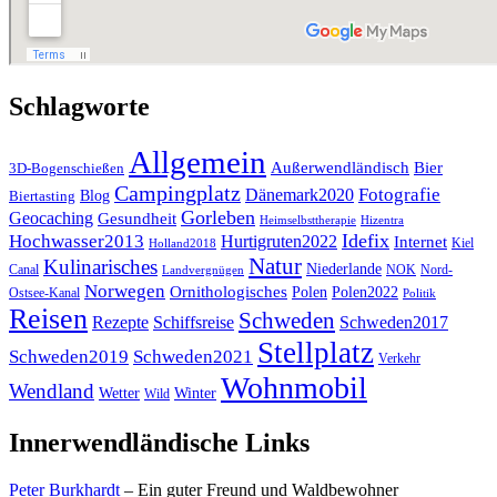
Schlagworte
Allgemein
Außerwendländisch
Bier
3D-Bogenschießen
Campingplatz
Fotografie
Dänemark2020
Blog
Biertasting
Gorleben
Geocaching
Gesundheit
Heimselbsttherapie
Hizentra
Idefix
Hochwasser2013
Hurtigruten2022
Internet
Kiel
Holland2018
Natur
Kulinarisches
Niederlande
Canal
NOK
Nord-
Landvergnügen
Norwegen
Ornithologisches
Polen
Polen2022
Ostsee-Kanal
Politik
Reisen
Schweden
Rezepte
Schiffsreise
Schweden2017
Stellplatz
Schweden2019
Schweden2021
Verkehr
Wohnmobil
Wendland
Wetter
Winter
Wild
Innerwendländische Links
Peter Burkhardt
– Ein guter Freund und Waldbewohner