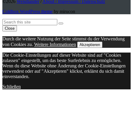
©2026
Wendlander
/
About / Impressum / Datenschutz
Coldbox WordPress theme
by mirucon
Back
Search
Search
To
Close
Top
Durch die weitere Nutzung der Seite stimmst du der Verwendung
von Cookies zu.
Weitere Informationen
Akzeptieren
Die Cookie-Einstellungen auf dieser Website sind auf "Cookies
zulassen" eingestellt, um das beste Surferlebnis zu ermöglichen.
Wenn du diese Website ohne Änderung der Cookie-Einstellungen
verwendest oder auf "Akzeptieren" klickst, erklärst du sich damit
einverstanden.
Schließen