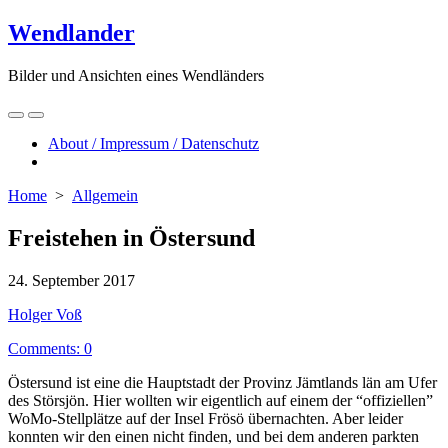
Skip
Wendlander
to
content
Bilder und Ansichten eines Wendländers
Search
Menu
Toggle
About / Impressum / Datenschutz
Close
menu
Home
>
Allgemein
Freistehen in Östersund
Published
24. September 2017
date
Author
Holger Voß
Comments: 0
Östersund ist eine die Hauptstadt der Provinz Jämtlands län am Ufer
des Störsjön. Hier wollten wir eigentlich auf einem der “offiziellen”
WoMo-Stellplätze auf der Insel Frösö übernachten. Aber leider
konnten wir den einen nicht finden, und bei dem anderen parkten