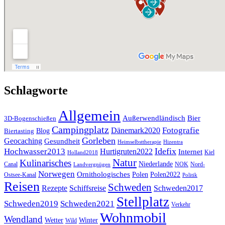
Schlagworte
Allgemein
Außerwendländisch
Bier
3D-Bogenschießen
Campingplatz
Fotografie
Dänemark2020
Blog
Biertasting
Gorleben
Geocaching
Gesundheit
Heimselbsttherapie
Hizentra
Idefix
Hochwasser2013
Hurtigruten2022
Internet
Kiel
Holland2018
Natur
Kulinarisches
Niederlande
Canal
NOK
Nord-
Landvergnügen
Norwegen
Ornithologisches
Polen
Polen2022
Ostsee-Kanal
Politik
Reisen
Schweden
Rezepte
Schiffsreise
Schweden2017
Stellplatz
Schweden2019
Schweden2021
Verkehr
Wohnmobil
Wendland
Wetter
Winter
Wild