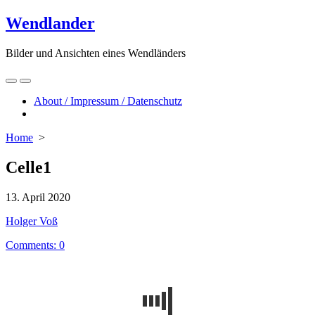
Skip
Wendlander
to
content
Bilder und Ansichten eines Wendländers
Search
Menu
Toggle
About / Impressum / Datenschutz
Close
menu
Home
>
Celle1
Published
13. April 2020
date
Author
Holger Voß
Comments: 0