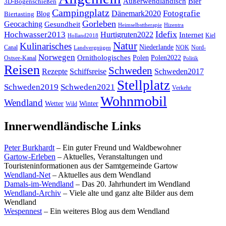
Außerwendländisch
Bier
3D-Bogenschießen
Campingplatz
Fotografie
Dänemark2020
Blog
Biertasting
Gorleben
Geocaching
Gesundheit
Heimselbsttherapie
Hizentra
Idefix
Hochwasser2013
Hurtigruten2022
Internet
Kiel
Holland2018
Natur
Kulinarisches
Niederlande
Canal
NOK
Nord-
Landvergnügen
Norwegen
Ornithologisches
Polen
Polen2022
Ostsee-Kanal
Politik
Reisen
Schweden
Rezepte
Schiffsreise
Schweden2017
Stellplatz
Schweden2019
Schweden2021
Verkehr
Wohnmobil
Wendland
Wetter
Winter
Wild
Innerwendländische Links
Peter Burkhardt
– Ein guter Freund und Waldbewohner
Gartow-Erleben
– Aktuelles, Veranstaltungen und
Touristeninformationen aus der Samtgemeinde Gartow
Wendland-Net
– Aktuelles aus dem Wendland
Damals-im-Wendland
– Das 20. Jahrhundert im Wendland
Wendland-Archiv
– Viele alte und ganz alte Bilder aus dem
Wendland
Wespennest
– Ein weiteres Blog aus dem Wendland