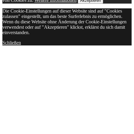
von Cookies zu.
Weitere Informationen
Akzeptieren
Die Cookie-Einstellungen auf dieser Website sind auf "Cookies
zulassen" eingestellt, um das beste Surferlebnis zu ermöglichen.
Wenn du diese Website ohne Änderung der Cookie-Einstellungen
verwendest oder auf "Akzeptieren" klickst, erklärst du sich damit
einverstanden.
Schließen