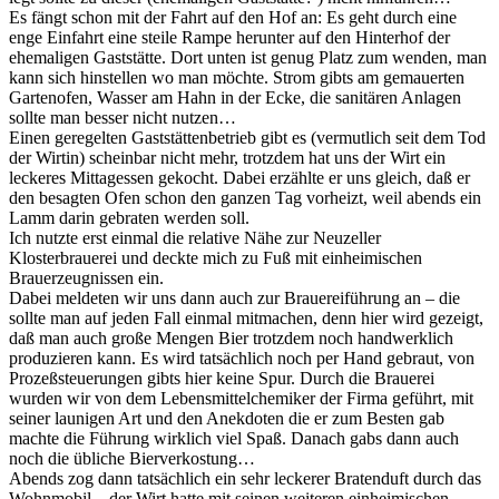
Es fängt schon mit der Fahrt auf den Hof an: Es geht durch eine
enge Einfahrt eine steile Rampe herunter auf den Hinterhof der
ehemaligen Gaststätte. Dort unten ist genug Platz zum wenden, man
kann sich hinstellen wo man möchte. Strom gibts am gemauerten
Gartenofen, Wasser am Hahn in der Ecke, die sanitären Anlagen
sollte man besser nicht nutzen…
Einen geregelten Gaststättenbetrieb gibt es (vermutlich seit dem Tod
der Wirtin) scheinbar nicht mehr, trotzdem hat uns der Wirt ein
leckeres Mittagessen gekocht. Dabei erzählte er uns gleich, daß er
den besagten Ofen schon den ganzen Tag vorheizt, weil abends ein
Lamm darin gebraten werden soll.
Ich nutzte erst einmal die relative Nähe zur Neuzeller
Klosterbrauerei und deckte mich zu Fuß mit einheimischen
Brauerzeugnissen ein.
Dabei meldeten wir uns dann auch zur Brauereiführung an – die
sollte man auf jeden Fall einmal mitmachen, denn hier wird gezeigt,
daß man auch große Mengen Bier trotzdem noch handwerklich
produzieren kann. Es wird tatsächlich noch per Hand gebraut, von
Prozeßsteuerungen gibts hier keine Spur. Durch die Brauerei
wurden wir von dem Lebensmittelchemiker der Firma geführt, mit
seiner launigen Art und den Anekdoten die er zum Besten gab
machte die Führung wirklich viel Spaß. Danach gabs dann auch
noch die übliche Bierverkostung…
Abends zog dann tatsächlich ein sehr leckerer Bratenduft durch das
Wohnmobil – der Wirt hatte mit seinen weiteren einheimischen