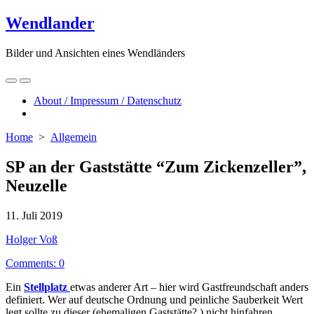
Skip
Wendlander
to
content
Bilder und Ansichten eines Wendländers
Search
Menu
Toggle
About / Impressum / Datenschutz
Close
menu
Home
>
Allgemein
SP an der Gaststätte “Zum Zickenzeller”,
Neuzelle
Published
11. Juli 2019
date
Author
Holger Voß
Comments: 0
Ein
Stellplatz
etwas anderer Art – hier wird Gastfreundschaft anders
definiert. Wer auf deutsche Ordnung und peinliche Sauberkeit Wert
legt sollte zu dieser (ehemaligen Gaststätte? ) nicht hinfahren…