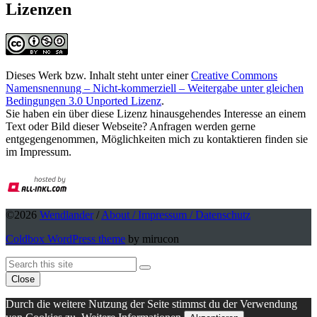
Lizenzen
Dieses Werk bzw. Inhalt steht unter einer
Creative Commons
Namensnennung – Nicht-kommerziell – Weitergabe unter gleichen
Bedingungen 3.0 Unported Lizenz
.
Sie haben ein über diese Lizenz hinausgehendes Interesse an einem
Text oder Bild dieser Webseite? Anfragen werden gerne
entgegengenommen, Möglichkeiten mich zu kontaktieren finden sie
im Impressum.
©2026
Wendlander
/
About / Impressum / Datenschutz
Coldbox WordPress theme
by mirucon
Back
Search
Search
To
Close
Top
Durch die weitere Nutzung der Seite stimmst du der Verwendung