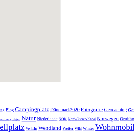
Campingplatz
Fotografie
Dänemark2020
Geocaching
Blog
Ge
ing
Natur
Norwegen
Ornitho
Niederlande
NOK
Nord-Ostsee-Kanal
andvergnügen
Wohnmobi
ellplatz
Wendland
Wetter
Winter
Verkehr
Wild