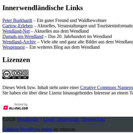
Innerwendländische Links
Peter Burkhardt
– Ein guter Freund und Waldbewohner
Gartow-Erleben
– Aktuelles, Veranstaltungen und Touristeninformat
Wendland-Net
– Aktuelles aus dem Wendland
Damals-im-Wendland
– Das 20. Jahrhundert im Wendland
Wendland-Archiv
– Viele alte und ganz alte Bilder aus dem Wendlan
Wespennest
– Ein weiteres Blog aus dem Wendland
Lizenzen
Dieses Werk bzw. Inhalt steht unter einer
Creative Commons Namensne
Sie haben ein über diese Lizenz hinausgehendes Interesse an einem 
©2026
Wendlander
/
About / Impressum / Datenschutz
Coldbox WordPress theme
by mirucon