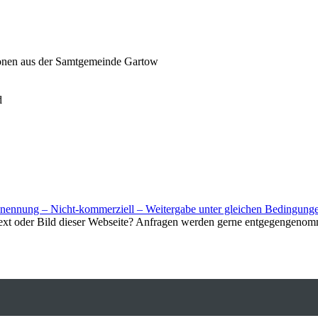
ionen aus der Samtgemeinde Gartow
d
nnung – Nicht-kommerziell – Weitergabe unter gleichen Bedingunge
Text oder Bild dieser Webseite? Anfragen werden gerne entgegengenom