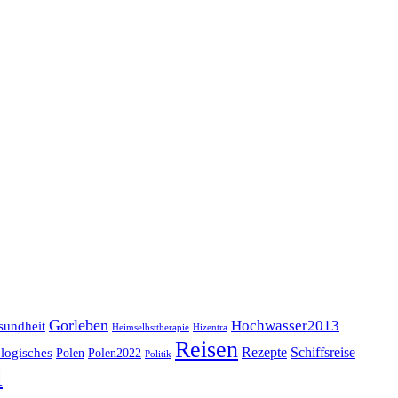
Gorleben
Hochwasser2013
sundheit
Heimselbsttherapie
Hizentra
Reisen
logisches
Rezepte
Schiffsreise
Polen
Polen2022
Politik
l