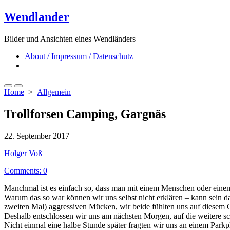
Skip
Wendlander
to
content
Bilder und Ansichten eines Wendländers
About / Impressum / Datenschutz
Close
menu
Search
Menu
Home
>
Allgemein
Toggle
Trollforsen Camping, Gargnäs
Published
22. September 2017
date
Author
Holger Voß
Comments: 0
Manchmal ist es einfach so, dass man mit einem Menschen oder einem 
Warum das so war können wir uns selbst nicht erklären – kann sein d
zweiten Mal) aggressiven Mücken, wir beide fühlten uns auf diesem 
Deshalb entschlossen wir uns am nächsten Morgen, auf die weitere s
Nicht einmal eine halbe Stunde später fragten wir uns an einem Parkpl