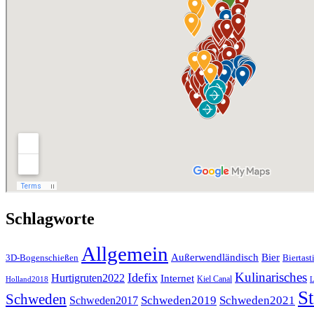
Schlagworte
Allgemein
Außerwendländisch
Bier
Biertast
3D-Bogenschießen
Kulinarisches
Idefix
Hurtigruten2022
Internet
Kiel Canal
Holland2018
L
St
Schweden
Schweden2019
Schweden2021
Schweden2017