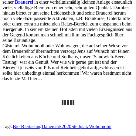
seiner
Brauerei
in einer verhältnismäßig kleinen Anlage erstaunlich
viele, vielfältige Biere von einer sehr, sehr guten Qualität. Darüber
hinaus bietet er um seine Leidenschaft und seine Brauerei herum
noch viele dazu passende Aktivitäten, z.B. Braukurse, Unterkünfte
oder einen extra zu mietenden Relax-Bereich zum entspannen beim
Biergenuß. In seinem kleinen Hofladen mit vielen Erzeugnissen aus
der Gegend kommt man schnell mit ihm ins Fachgespräch über
seine Brauanlage.
Gäste mit Wohnmobil oder Wohnwagen, die auf seiner Wiese vor
dem Brauereihof übernachten versorgt Jens auf Wunsch mit feinen
Köstlichkeiten aus Küche und Sudhaus, unser “Sandwich-Beer-
Tasting” war ein Genuß. Wer wie wir gerne gut isst und der
Bierwelt jenseits von Pils und Reinheitsgebot aufgeschlossen ist,
sollte hier unbedingt einmal herkommen! Wir waren bestimmt nicht
das letzte Mal hier…
Tags:
Bier
Biertasting
Dänemark2020
Stellplatz
Wohnmobil