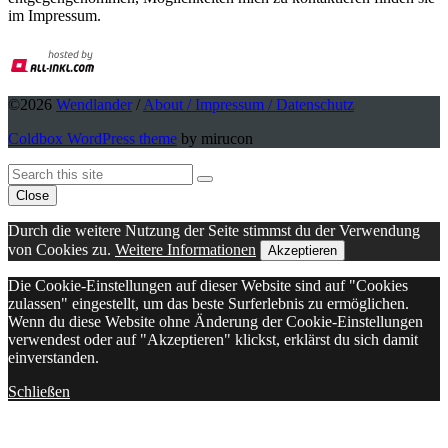
im Impressum.
©2026
Wendlander
/
About / Impressum / Datenschutz
Coldbox WordPress theme
by mirucon
Back
Search
Search
To
Close
Top
Durch die weitere Nutzung der Seite stimmst du der Verwendung
von Cookies zu.
Weitere Informationen
Akzeptieren
Die Cookie-Einstellungen auf dieser Website sind auf "Cookies
zulassen" eingestellt, um das beste Surferlebnis zu ermöglichen.
Wenn du diese Website ohne Änderung der Cookie-Einstellungen
verwendest oder auf "Akzeptieren" klickst, erklärst du sich damit
einverstanden.
Schließen