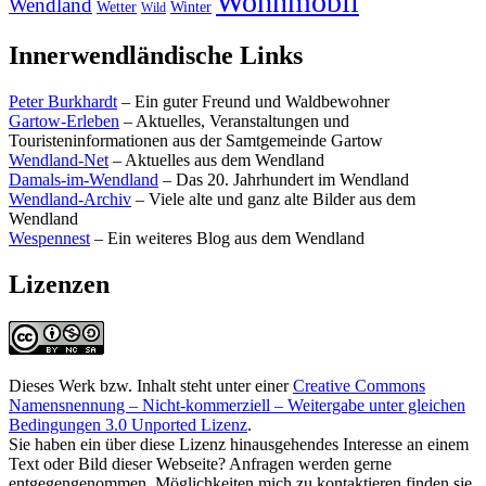
Wohnmobil
Wendland
Wetter
Winter
Wild
Innerwendländische Links
Peter Burkhardt
– Ein guter Freund und Waldbewohner
Gartow-Erleben
– Aktuelles, Veranstaltungen und
Touristeninformationen aus der Samtgemeinde Gartow
Wendland-Net
– Aktuelles aus dem Wendland
Damals-im-Wendland
– Das 20. Jahrhundert im Wendland
Wendland-Archiv
– Viele alte und ganz alte Bilder aus dem
Wendland
Wespennest
– Ein weiteres Blog aus dem Wendland
Lizenzen
Dieses Werk bzw. Inhalt steht unter einer
Creative Commons
Namensnennung – Nicht-kommerziell – Weitergabe unter gleichen
Bedingungen 3.0 Unported Lizenz
.
Sie haben ein über diese Lizenz hinausgehendes Interesse an einem
Text oder Bild dieser Webseite? Anfragen werden gerne
entgegengenommen, Möglichkeiten mich zu kontaktieren finden sie