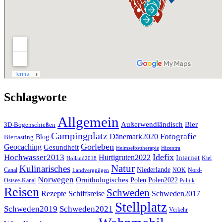
Schlagworte
Allgemein
Außerwendländisch
Bier
3D-Bogenschießen
Campingplatz
Fotografie
Dänemark2020
Blog
Biertasting
Gorleben
Geocaching
Gesundheit
Heimselbsttherapie
Hizentra
Idefix
Hochwasser2013
Hurtigruten2022
Internet
Kiel
Holland2018
Natur
Kulinarisches
Niederlande
Canal
NOK
Nord-
Landvergnügen
Norwegen
Ornithologisches
Polen
Polen2022
Ostsee-Kanal
Politik
Reisen
Schweden
Rezepte
Schiffsreise
Schweden2017
Stellplatz
Schweden2019
Schweden2021
Verkehr