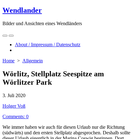
Skip
Wendlander
to
content
Bilder und Ansichten eines Wendländers
Search
Menu
Toggle
About / Impressum / Datenschutz
Close
menu
Home
>
Allgemein
Wörlitz, Stellplatz Seespitze am
Wörlitzer Park
Published
3. Juli 2020
date
Author
Holger Voß
Comments: 0
Wie immer haben wir auch für diesen Urlaub nur die Richtung
(südwärts) und den ersten Stellplatz abgesprochen. Deshalb sollte
dieser Urlaub eigentlich in der Marina Coswig beginnen. Dort