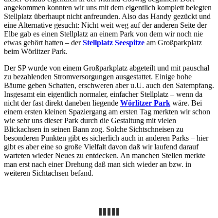
angekommen konnten wir uns mit dem eigentlich komplett belegten
Stellplatz überhaupt nicht anfreunden. Also das Handy gezückt und
eine Alternative gesucht: Nicht weit weg auf der anderen Seite der
Elbe gab es einen Stellplatz an einem Park von dem wir noch nie
etwas gehört hatten – der
Stellplatz Seespitze
am Großparkplatz
beim Wörlitzer Park.
Der SP wurde von einem Großparkplatz abgeteilt und mit pauschal
zu bezahlenden Stromversorgungen ausgestattet. Einige hohe
Bäume geben Schatten, erschweren aber u.U. auch den Satempfang.
Insgesamt ein eigentlich normaler, einfacher Stellplatz – wenn da
nicht der fast direkt daneben liegende
Wörlitzer Park
wäre. Bei
einem ersten kleinen Spaziergang am ersten Tag merkten wir schon
wie sehr uns dieser Park durch die Gestaltung mit vielen
Blickachsen in seinen Bann zog. Solche Sichtschneisen zu
besonderen Punkten gibt es sicherlich auch in anderen Parks – hier
gibt es aber eine so große Vielfalt davon daß wir laufend darauf
warteten wieder Neues zu entdecken. An manchen Stellen merkte
man erst nach einer Drehung daß man sich wieder an bzw. in
weiteren Sichtachsen befand.