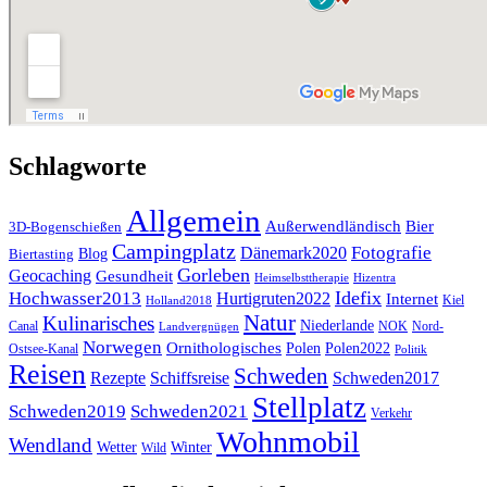
Schlagworte
Allgemein
Außerwendländisch
Bier
3D-Bogenschießen
Campingplatz
Fotografie
Dänemark2020
Blog
Biertasting
Gorleben
Geocaching
Gesundheit
Heimselbsttherapie
Hizentra
Idefix
Hochwasser2013
Hurtigruten2022
Internet
Kiel
Holland2018
Natur
Kulinarisches
Niederlande
Canal
NOK
Nord-
Landvergnügen
Norwegen
Ornithologisches
Polen
Polen2022
Ostsee-Kanal
Politik
Reisen
Schweden
Rezepte
Schiffsreise
Schweden2017
Stellplatz
Schweden2019
Schweden2021
Verkehr
Wohnmobil
Wendland
Wetter
Winter
Wild