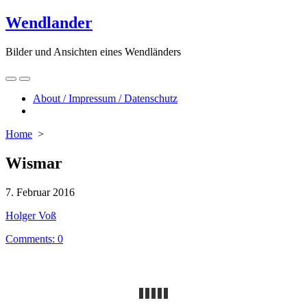
Skip
Wendlander
to
content
Bilder und Ansichten eines Wendländers
Search
Menu
Toggle
About / Impressum / Datenschutz
Close
menu
Home
>
Wismar
Published
7. Februar 2016
date
Author
Holger Voß
Comments: 0