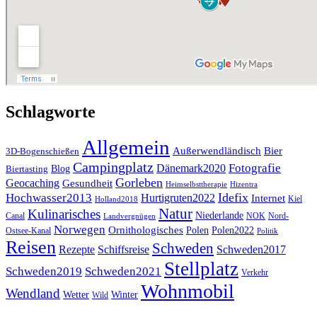
Schlagworte
Allgemein
Außerwendländisch
Bier
3D-Bogenschießen
Campingplatz
Fotografie
Dänemark2020
Blog
Biertasting
Gorleben
Geocaching
Gesundheit
Heimselbsttherapie
Hizentra
Idefix
Hochwasser2013
Hurtigruten2022
Internet
Kiel
Holland2018
Natur
Kulinarisches
Niederlande
Canal
NOK
Nord-
Landvergnügen
Norwegen
Ornithologisches
Polen
Polen2022
Ostsee-Kanal
Politik
Reisen
Schweden
Rezepte
Schiffsreise
Schweden2017
Stellplatz
Schweden2019
Schweden2021
Verkehr
Wohnmobil
Wendland
Wetter
Winter
Wild