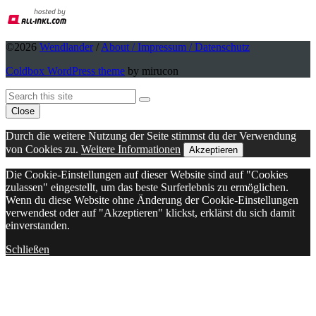
©2026
Wendlander
/
About / Impressum / Datenschutz
Coldbox WordPress theme
by mirucon
Back
Search
Search
To
Close
Top
Durch die weitere Nutzung der Seite stimmst du der Verwendung
von Cookies zu.
Weitere Informationen
Akzeptieren
Die Cookie-Einstellungen auf dieser Website sind auf "Cookies
zulassen" eingestellt, um das beste Surferlebnis zu ermöglichen.
Wenn du diese Website ohne Änderung der Cookie-Einstellungen
verwendest oder auf "Akzeptieren" klickst, erklärst du sich damit
einverstanden.
Schließen