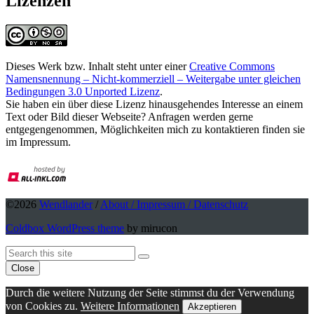
Lizenzen
Dieses Werk bzw. Inhalt steht unter einer
Creative Commons
Namensnennung – Nicht-kommerziell – Weitergabe unter gleichen
Bedingungen 3.0 Unported Lizenz
.
Sie haben ein über diese Lizenz hinausgehendes Interesse an einem
Text oder Bild dieser Webseite? Anfragen werden gerne
entgegengenommen, Möglichkeiten mich zu kontaktieren finden sie
im Impressum.
©2026
Wendlander
/
About / Impressum / Datenschutz
Coldbox WordPress theme
by mirucon
Back
Search
Search
To
Close
Top
Durch die weitere Nutzung der Seite stimmst du der Verwendung
von Cookies zu.
Weitere Informationen
Akzeptieren