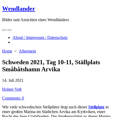
Skip
Wendlander
to
content
Bilder und Ansichten eines Wendländers
Search
Menu
Toggle
About / Impressum / Datenschutz
Close
menu
Home
>
Allgemein
Schweden 2021, Tag 10-11, Ställplats
Småbåtshamn Arvika
Published
14. Juli 2021
date
Author
Holger Voß
Comments: 0
Wie viele schwedischen Stellplätze liegt auch dieser
Stellplatz
in
einer großen Marina im Städtchen Arvika am Kyrkviken, einer
Bucht des Sees Glafsfjorden. Die Straßenzufahrt zu dieser Marina