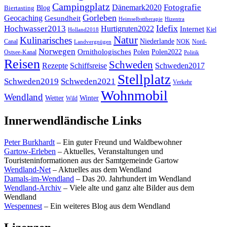
Campingplatz
Fotografie
Dänemark2020
Blog
Biertasting
Gorleben
Geocaching
Gesundheit
Heimselbsttherapie
Hizentra
Idefix
Hochwasser2013
Hurtigruten2022
Internet
Kiel
Holland2018
Natur
Kulinarisches
Niederlande
Canal
NOK
Nord-
Landvergnügen
Norwegen
Ornithologisches
Polen
Polen2022
Ostsee-Kanal
Politik
Reisen
Schweden
Rezepte
Schiffsreise
Schweden2017
Stellplatz
Schweden2019
Schweden2021
Verkehr
Wohnmobil
Wendland
Wetter
Winter
Wild
Innerwendländische Links
Peter Burkhardt
– Ein guter Freund und Waldbewohner
Gartow-Erleben
– Aktuelles, Veranstaltungen und
Touristeninformationen aus der Samtgemeinde Gartow
Wendland-Net
– Aktuelles aus dem Wendland
Damals-im-Wendland
– Das 20. Jahrhundert im Wendland
Wendland-Archiv
– Viele alte und ganz alte Bilder aus dem
Wendland
Wespennest
– Ein weiteres Blog aus dem Wendland