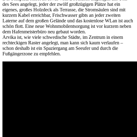
des Sees angelegt, jeder der zwölf großzügigen Plätze hat ein
eigenes, großes Holzdeck als Terrasse, die Stromsäulen sind mit
kurzem Kabel erreichbar, Frischwasser gibts an jeder zweiten
Laterne auf dem großen Gelände und das kostenlose WLan ist auch
schön flott. Eine neue Wohnmobilentsorgung ist vor kurzem neben
dem Hafenmeisterbüro neu gebaut worden.
Arvika ist, wie viele schwedische Städte, im Zentrum in einem
rechteckigen Raster angelegt, man kann sich kaum verlaufen –
schon deshalb ist ein Spaziergang am Seeufer und durch die
Fußgängerzone zu empfehlen.