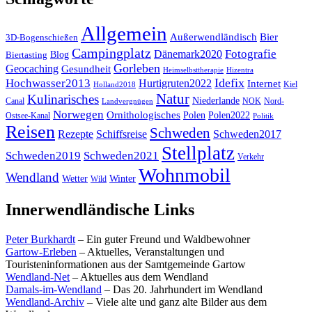
Allgemein
Außerwendländisch
Bier
3D-Bogenschießen
Campingplatz
Fotografie
Dänemark2020
Blog
Biertasting
Gorleben
Geocaching
Gesundheit
Heimselbsttherapie
Hizentra
Idefix
Hochwasser2013
Hurtigruten2022
Internet
Kiel
Holland2018
Natur
Kulinarisches
Niederlande
Canal
NOK
Nord-
Landvergnügen
Norwegen
Ornithologisches
Polen
Polen2022
Ostsee-Kanal
Politik
Reisen
Schweden
Rezepte
Schiffsreise
Schweden2017
Stellplatz
Schweden2019
Schweden2021
Verkehr
Wohnmobil
Wendland
Wetter
Winter
Wild
Innerwendländische Links
Peter Burkhardt
– Ein guter Freund und Waldbewohner
Gartow-Erleben
– Aktuelles, Veranstaltungen und
Touristeninformationen aus der Samtgemeinde Gartow
Wendland-Net
– Aktuelles aus dem Wendland
Damals-im-Wendland
– Das 20. Jahrhundert im Wendland
Wendland-Archiv
– Viele alte und ganz alte Bilder aus dem