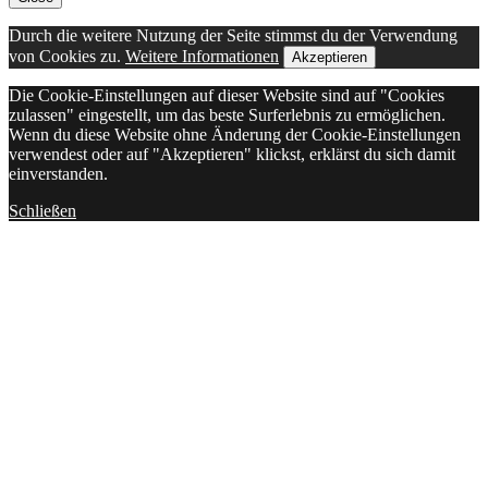
Top
Durch die weitere Nutzung der Seite stimmst du der Verwendung
von Cookies zu.
Weitere Informationen
Akzeptieren
Die Cookie-Einstellungen auf dieser Website sind auf "Cookies
zulassen" eingestellt, um das beste Surferlebnis zu ermöglichen.
Wenn du diese Website ohne Änderung der Cookie-Einstellungen
verwendest oder auf "Akzeptieren" klickst, erklärst du sich damit
einverstanden.
Schließen