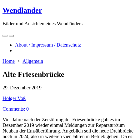
Skip
Wendlander
to
content
Bilder und Ansichten eines Wendländers
Search
Menu
Toggle
About / Impressum / Datenschutz
Close
menu
Home
>
Allgemein
Alte Friesenbrücke
Published
29. Dezember 2019
date
Author
Holger Voß
Comments: 0
Vier Jahre nach der Zerstörung der Friesenbrücke gab es im
Dezember 2019 wieder einmal Meldungen zur Reparatur/zum
Neubau der Emsüberführung. Angeblich soll die neue Drehbrücke
noch in 2024, also in weiteren vier Jahren in Betrieb gehen. Da es