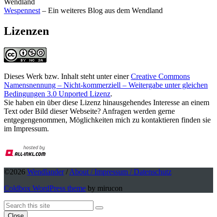
Wendland
Wespennest
– Ein weiteres Blog aus dem Wendland
Lizenzen
Dieses Werk bzw. Inhalt steht unter einer
Creative Commons
Namensnennung – Nicht-kommerziell – Weitergabe unter gleichen
Bedingungen 3.0 Unported Lizenz
.
Sie haben ein über diese Lizenz hinausgehendes Interesse an einem
Text oder Bild dieser Webseite? Anfragen werden gerne
entgegengenommen, Möglichkeiten mich zu kontaktieren finden sie
im Impressum.
©2026
Wendlander
/
About / Impressum / Datenschutz
Coldbox WordPress theme
by mirucon
Back
Search
Search
To
Close